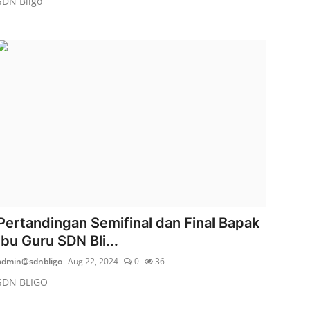
SDN Bligo
Pertandingan Semifinal dan Final Bapak
Ibu Guru SDN Bli...
admin@sdnbligo
Aug 22, 2024
0
36
SDN BLIGO