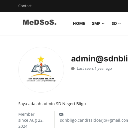
Contact
HOME
SMP
SD
Home
Contact
admin@sdnbl
SMP
Last seen: 1 year ago
SD
Video SMP
Video SD
Saya adalah admin SD Negeri Bligo
Galeri Dispendikbud Sidoarjo
Member
since Aug 22,
sdnbligo.candi1sidoarjo@gmail.co
Gallery
2024