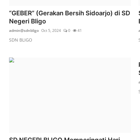
“GEBER” (Gerakan Bersih Sidoarjo) di SD
Negeri Bligo
admin@sdnbligo
Oct 5, 2024
0
41
SDN BLIGO
SD NEGERI BLIGO Memperingati Hari