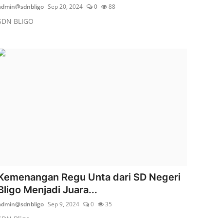
admin@sdnbligo
Sep 20, 2024
0
88
SDN BLIGO
Kemenangan Regu Unta dari SD Negeri
Bligo Menjadi Juara...
admin@sdnbligo
Sep 9, 2024
0
35