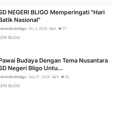
SD NEGERI BLIGO Memperingati "Hari
Batik Nasional"
admin@sdnbligo
Oct 2, 2024
0
57
SDN BLIGO
Pawai Budaya Dengan Tema Nusantara
SD Negeri Bligo Untu...
admin@sdnbligo
Sep 21, 2024
0
42
SDN BLIGO