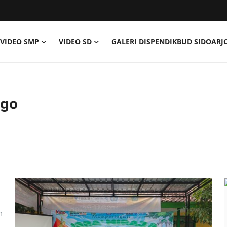
VIDEO SMP
VIDEO SD
GALERI DISPENDIKBUD SIDOARJ
igo
m