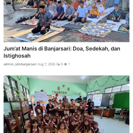
Jum’at Manis di Banjarsari: Doa, Sedekah, dan
Istighosah
admin_sdnbanjarsari
Aug 7, 2026
0
1