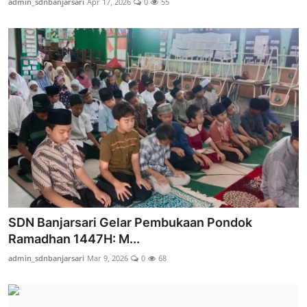
admin_sdnbanjarsari
Apr 17, 2026
0
55
SDN Banjarsari Gelar Pembukaan Pondok
Ramadhan 1447H: M...
admin_sdnbanjarsari
Mar 9, 2026
0
68