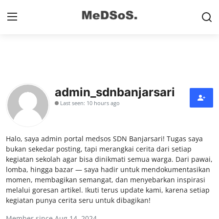
Home
Contact
admin_sdnbanjarsari
Last seen: 10 hours ago
SMP
SD
Halo, saya admin portal medsos SDN Banjarsari! Tugas saya
Video SMP
bukan sekedar posting, tapi merangkai cerita dari setiap
kegiatan sekolah agar bisa dinikmati semua warga. Dari pawai,
lomba, hingga bazar — saya hadir untuk mendokumentasikan
Video SD
momen, membagikan semangat, dan menyebarkan inspirasi
melalui goresan artikel. Ikuti terus update kami, karena setiap
Galeri Dispendikbud Sidoarjo
kegiatan punya cerita seru untuk dibagikan!
Gallery
Member since Aug 14, 2024