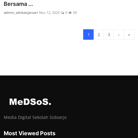
Bersama ...
admin_sdnbanjarsari
Nov 12, 2025
0
59
1
2
3
›
»
Media Digital Sekolah Sidoarjo
Most Viewed Posts