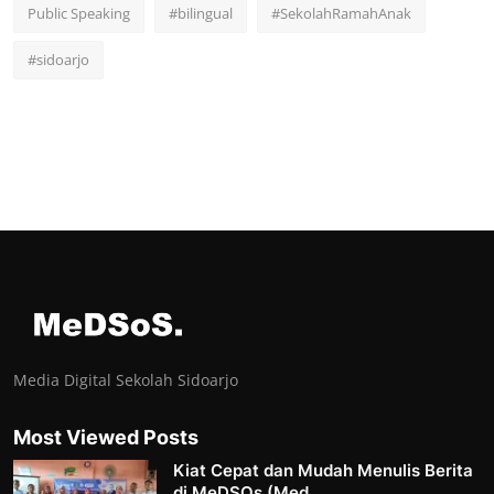
Public Speaking
#bilingual
#SekolahRamahAnak
#sidoarjo
Media Digital Sekolah Sidoarjo
Most Viewed Posts
Kiat Cepat dan Mudah Menulis Berita
di MeDSOs (Med...