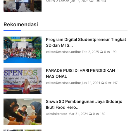
SMPN 2 Taman
Jan 15, 2026
0
364
Rekomendasi
Program Digital Studentpreneur Tingkat
SD dan MI S...
editor@medsos.online
Feb 2, 2025
0
190
PARADE PUISI DI HARI PENDIDIKAN
NASIONAL
editor@medsos.online
Jun 14, 2024
0
147
Siswa SD Pembangunan Jaya Sidoarjo
Ikuti Food Hero...
administrator
Mar 31, 2024
0
169