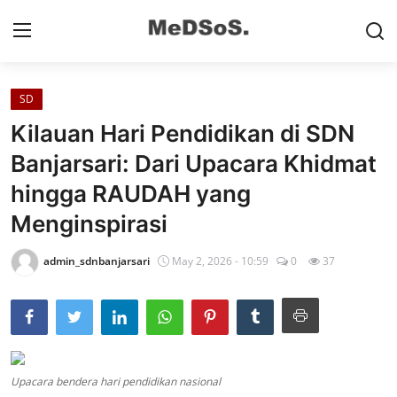
SD
Home
Kilauan Hari Pendidikan di SDN
Contact
Banjarsari: Dari Upacara Khidmat
hingga RAUDAH yang
SMP
Menginspirasi
SD
admin_sdnbanjarsari
May 2, 2026 - 10:59
0
37
Video SMP
Video SD
Galeri Dispendikbud Sidoarjo
Upacara bendera hari pendidikan nasional
Gallery