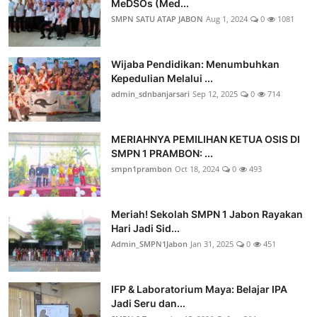
MeDSOs (Med...
SMPN SATU ATAP JABON
Aug 1, 2024
0
1081
Wijaba Pendidikan: Menumbuhkan
Kepedulian Melalui ...
admin_sdnbanjarsari
Sep 12, 2025
0
714
MERIAHNYA PEMILIHAN KETUA OSIS DI
SMPN 1 PRAMBON: ...
smpn1prambon
Oct 18, 2024
0
493
Meriah! Sekolah SMPN 1 Jabon Rayakan
Hari Jadi Sid...
Admin_SMPN1Jabon
Jan 31, 2025
0
451
IFP & Laboratorium Maya: Belajar IPA
Jadi Seru dan...