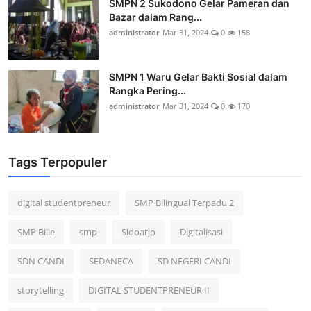
SMPN 2 Sukodono Gelar Pameran dan
Bazar dalam Rang...
administrator
Mar 31, 2024
0
158
SMPN 1 Waru Gelar Bakti Sosial dalam
Rangka Pering...
administrator
Mar 31, 2024
0
170
Tags Terpopuler
digital studentpreneur
SMP Bilingual Terpadu 2
SMP Bilie
smp
Sidoarjo
Digitalisasi
SDN CANDI
SEDANECA
SD NEGERI CANDI
storytelling
DIGITAL STUDENTPRENEUR II