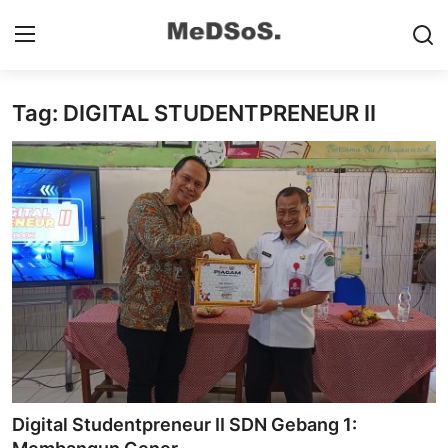
Tag: DIGITAL STUDENTPRENEUR II
Home
Contact
SMP
SD
Video SMP
Video SD
Galeri Dispendikbud Sidoarjo
Digital Studentpreneur II SDN Gebang 1:
Gallery