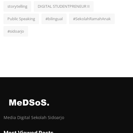
storytelling
DIGITAL STUDENTPRENEUR II
Public Speaking
#bilingual
#SekolahRamahAnak
#sidoarjo
Media Digital Sekolah Sidoarjo
Most Viewed Posts