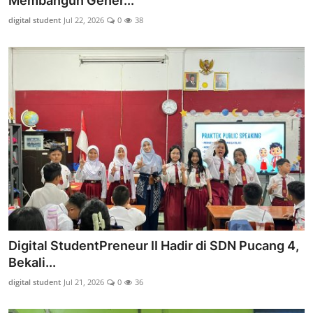
Membangun Gener...
Lainnya
digital student
Jul 22, 2026
0
38
Digital StudentPreneur II Hadir di SDN Pucang 4,
Bekali...
digital student
Jul 21, 2026
0
36