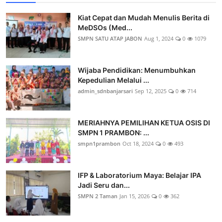
Kiat Cepat dan Mudah Menulis Berita di
MeDSOs (Med...
SMPN SATU ATAP JABON
Aug 1, 2024
0
1079
Wijaba Pendidikan: Menumbuhkan
Kepedulian Melalui ...
admin_sdnbanjarsari
Sep 12, 2025
0
714
MERIAHNYA PEMILIHAN KETUA OSIS DI
SMPN 1 PRAMBON: ...
smpn1prambon
Oct 18, 2024
0
493
IFP & Laboratorium Maya: Belajar IPA
Jadi Seru dan...
SMPN 2 Taman
Jan 15, 2026
0
362