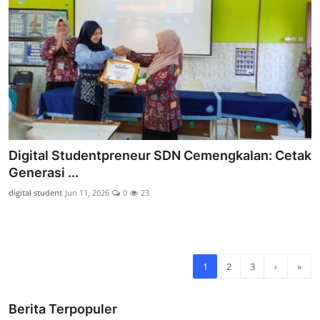
Digital Studentpreneur SDN Cemengkalan: Cetak
Generasi ...
digital student
Jun 11, 2026
0
23
1
2
3
›
»
Berita Terpopuler