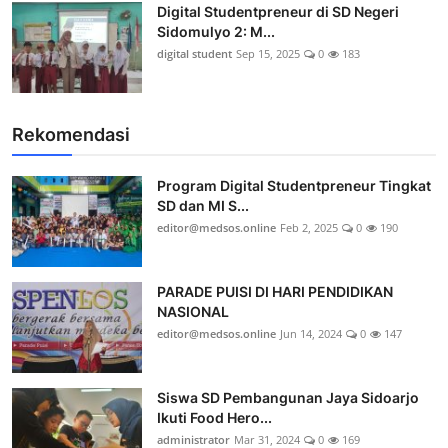
Digital Studentpreneur di SD Negeri
Sidomulyo 2: M...
digital student
Sep 15, 2025
0
183
Rekomendasi
Program Digital Studentpreneur Tingkat
SD dan MI S...
editor@medsos.online
Feb 2, 2025
0
190
PARADE PUISI DI HARI PENDIDIKAN
NASIONAL
editor@medsos.online
Jun 14, 2024
0
147
Siswa SD Pembangunan Jaya Sidoarjo
Ikuti Food Hero...
administrator
Mar 31, 2024
0
169