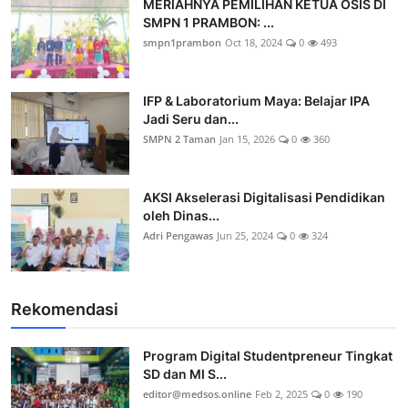
MERIAHNYA PEMILIHAN KETUA OSIS DI
SMPN 1 PRAMBON: ...
smpn1prambon
Oct 18, 2024
0
493
IFP & Laboratorium Maya: Belajar IPA
Jadi Seru dan...
SMPN 2 Taman
Jan 15, 2026
0
360
AKSI Akselerasi Digitalisasi Pendidikan
oleh Dinas...
Adri Pengawas
Jun 25, 2024
0
324
Rekomendasi
Program Digital Studentpreneur Tingkat
SD dan MI S...
editor@medsos.online
Feb 2, 2025
0
190