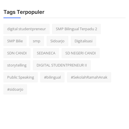
Tags Terpopuler
digital studentpreneur
SMP Bilingual Terpadu 2
SMP Bilie
smp
Sidoarjo
Digitalisasi
SDN CANDI
SEDANECA
SD NEGERI CANDI
storytelling
DIGITAL STUDENTPRENEUR II
Public Speaking
#bilingual
#SekolahRamahAnak
#sidoarjo