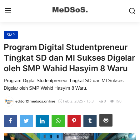
SMP
Home
Program Digital Studentpreneur
Contact
Tingkat SD dan MI Sukses Digelar
oleh SMP Wahid Hasyim 8 Waru
SMP
Program Digital Studentpreneur Tingkat SD dan MI Sukses
SD
Digelar oleh SMP Wahid Hasyim 8 Waru,
Video SMP
editor@medsos.online
Feb 2, 2025 - 15:31
0
190
Video SD
Galeri Dispendikbud Sidoarjo
Gallery