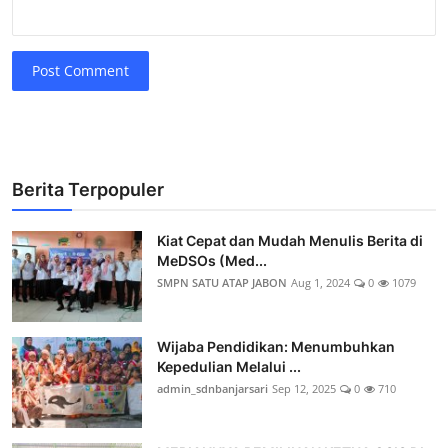
Post Comment
Berita Terpopuler
Kiat Cepat dan Mudah Menulis Berita di
MeDSOs (Med...
SMPN SATU ATAP JABON
Aug 1, 2024
0
1079
Wijaba Pendidikan: Menumbuhkan
Kepedulian Melalui ...
admin_sdnbanjarsari
Sep 12, 2025
0
710