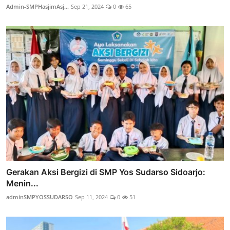
Admin-SMPHasjimAsj...
Sep 21, 2024
0
65
Gerakan Aksi Bergizi di SMP Yos Sudarso Sidoarjo:
Menin...
adminSMPYOSSUDARSO
Sep 11, 2024
0
51