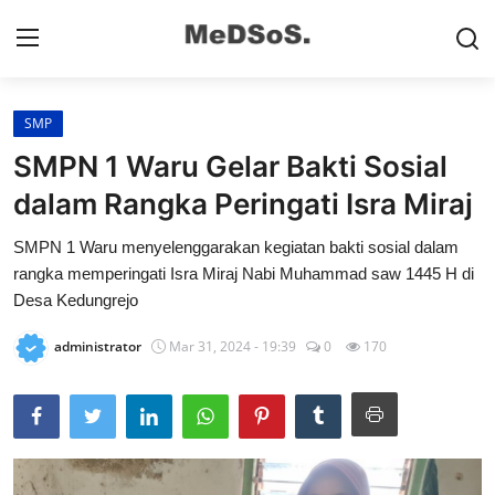
SMP
Home
SMPN 1 Waru Gelar Bakti Sosial
Contact
dalam Rangka Peringati Isra Miraj
SMP
SMPN 1 Waru menyelenggarakan kegiatan bakti sosial dalam
rangka memperingati Isra Miraj Nabi Muhammad saw 1445 H di
SD
Desa Kedungrejo
Video SMP
administrator
Mar 31, 2024 - 19:39
0
170
Video SD
Galeri Dispendikbud Sidoarjo
Gallery