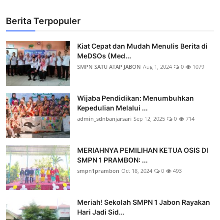
Berita Terpopuler
Kiat Cepat dan Mudah Menulis Berita di
MeDSOs (Med...
SMPN SATU ATAP JABON
Aug 1, 2024
0
1079
Wijaba Pendidikan: Menumbuhkan
Kepedulian Melalui ...
admin_sdnbanjarsari
Sep 12, 2025
0
714
MERIAHNYA PEMILIHAN KETUA OSIS DI
SMPN 1 PRAMBON: ...
smpn1prambon
Oct 18, 2024
0
493
Meriah! Sekolah SMPN 1 Jabon Rayakan
Hari Jadi Sid...