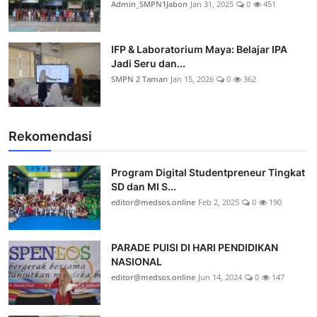
Admin_SMPN1Jabon
Jan 31, 2025
0
451
IFP & Laboratorium Maya: Belajar IPA
Jadi Seru dan...
SMPN 2 Taman
Jan 15, 2026
0
362
Rekomendasi
Program Digital Studentpreneur Tingkat
SD dan MI S...
editor@medsos.online
Feb 2, 2025
0
190
PARADE PUISI DI HARI PENDIDIKAN
NASIONAL
editor@medsos.online
Jun 14, 2024
0
147