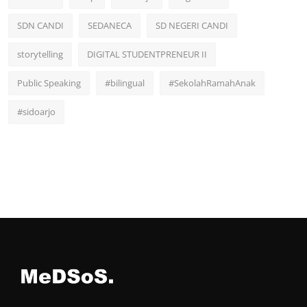
SDN CANDI
SEDANECA
SD NEGERI CANDI
storytelling
DIGITAL STUDENTPRENEUR II
Public Speaking
#bilingual
#SekolahRamahAnak
#sidoarjo