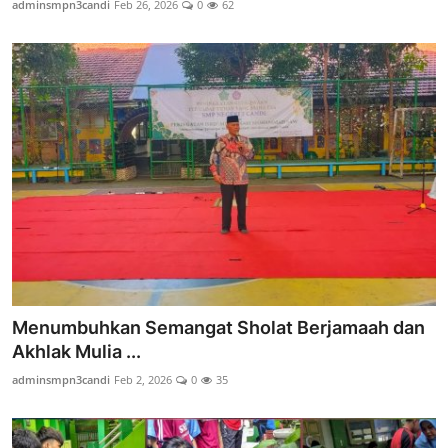
adminsmpn3candi
Feb 26, 2026
0
62
Lainnya
Menumbuhkan Semangat Sholat Berjamaah dan
Akhlak Mulia ...
adminsmpn3candi
Feb 2, 2026
0
35