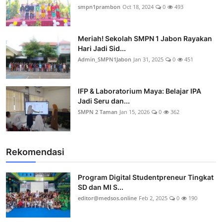
smpn1prambon
Oct 18, 2024
0
493
Meriah! Sekolah SMPN 1 Jabon Rayakan
Hari Jadi Sid...
Admin_SMPN1Jabon
Jan 31, 2025
0
451
IFP & Laboratorium Maya: Belajar IPA
Jadi Seru dan...
SMPN 2 Taman
Jan 15, 2026
0
362
Rekomendasi
Program Digital Studentpreneur Tingkat
SD dan MI S...
editor@medsos.online
Feb 2, 2025
0
190