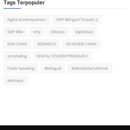
Tags Terpopuler
digital studentpreneur
SMP Bilingual Terpadu 2
SMP Bilie
smp
Sidoarjo
Digitalisasi
SDN CANDI
SEDANECA
SD NEGERI CANDI
storytelling
DIGITAL STUDENTPRENEUR II
Public Speaking
#bilingual
#SekolahRamahAnak
#sidoarjo