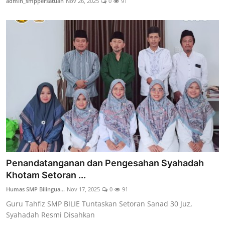
admin_smppersatuan
Nov 26, 2025
0
91
Penandatanganan dan Pengesahan Syahadah
Khotam Setoran ...
Humas SMP Bilingua...
Nov 17, 2025
0
91
Guru Tahfiz SMP BILIE Tuntaskan Setoran Sanad 30 Juz,
Syahadah Resmi Disahkan