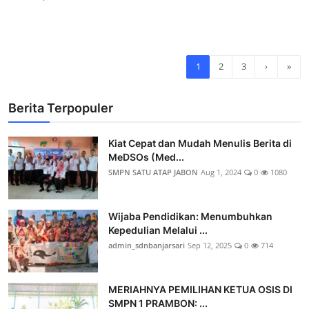
1
2
3
›
»
Berita Terpopuler
Kiat Cepat dan Mudah Menulis Berita di
MeDSOs (Med...
SMPN SATU ATAP JABON
Aug 1, 2024
0
1080
Wijaba Pendidikan: Menumbuhkan
Kepedulian Melalui ...
admin_sdnbanjarsari
Sep 12, 2025
0
714
MERIAHNYA PEMILIHAN KETUA OSIS DI
SMPN 1 PRAMBON: ...