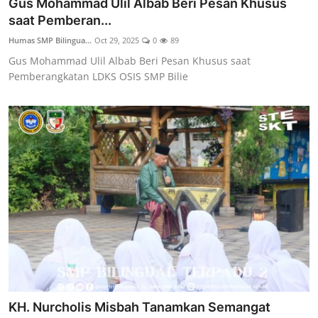
Gus Mohammad Ulil Albab Beri Pesan Khusus
saat Pemberan...
Humas SMP Bilingua...
Oct 29, 2025
0
89
Gus Mohammad Ulil Albab Beri Pesan Khusus saat
Pemberangkatan LDKS OSIS SMP Bilie
KH. Nurcholis Misbah Tanamkan Semangat