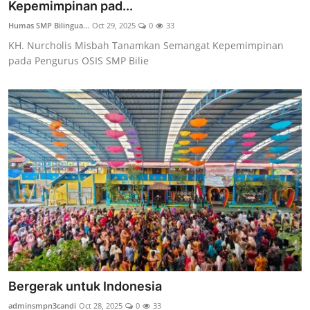
Kepemimpinan pad...
Humas SMP Bilingua...
Oct 29, 2025
0
33
KH. Nurcholis Misbah Tanamkan Semangat Kepemimpinan
pada Pengurus OSIS SMP Bilie
Bergerak untuk Indonesia
adminsmpn3candi
Oct 28, 2025
0
33