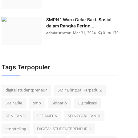
SMPN 1 Waru Gelar Bakti Sosial
dalam Rangka Pering...
administrator
Mar 31, 2024
0
170
Tags Terpopuler
digital studentpreneur
SMP Bilingual Terpadu 2
SMP Bilie
smp
Sidoarjo
Digitalisasi
SDN CANDI
SEDANECA
SD NEGERI CANDI
storytelling
DIGITAL STUDENTPRENEUR II