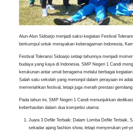
Alun-Alun Sidoarjo menjadi saksi kegiatan Festival Toler
berkumpul untuk merayakan keberagaman Indonesia, Kami
Festival Toleransi Sidoarjo setiap tahunnya menjadi mo
budaya yang kaya di Indonesia. SMP Negeri 1 Candi mengam
kerukunan antar umat beragama melalui berbagai kegiatan y
Salah satu sekolah yang menonjol dalam perayaan ini adal
memeriahkan festival, tetapi juga meraih prestasi gemilan
Pada tahun ini, SMP Negeri 1 Candi menunjukkan dedikasi m
keberhasilan dalam dua kompetisi utama:
Juara 3 Defile Terbaik: Dalam Lomba Defile Terbaik, SM
sekadar ajang fashion show, tetapi menyerukan yel-yel