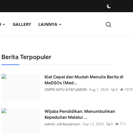
O
GALLERY
LAINNYA
Berita Terpopuler
Kiat Cepat dan Mudah Menulis Berita di
MeDSOs (Med...
SMPN SATU ATAP JABON
Aug 1, 2024
0
1079
Wijaba Pendidikan: Menumbuhkan
Kepedulian Melalui ...
admin_sdnbanjarsari
Sep 12, 2025
0
711