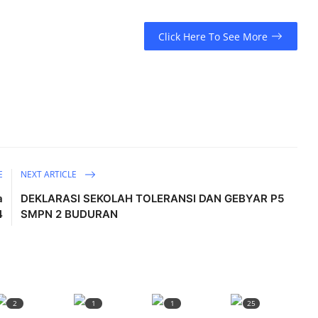
Click Here To See More
E
NEXT ARTICLE
a
DEKLARASI SEKOLAH TOLERANSI DAN GEBYAR P5
4
SMPN 2 BUDURAN
2
1
1
25