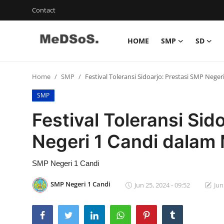
Contact
HOME
SMP
SD
Home
Home
SMP
Festival Toleransi Sidoarjo: Prestasi SMP Neg
Contact
SMP
SMP
Festival Toleransi Sid
SD
Negeri 1 Candi dalam
Video SMP
SMP Negeri 1 Candi
Video SD
SMP Negeri 1 Candi
Jun 25, 2024 - 09:52
Jun
Galeri Dispendikbud Sidoarjo
Gallery