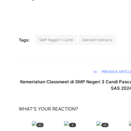
SMP Negeri 1 Candi
Sekolah toleransi
Tags:
PREVIOUS ARTICL
Kemeriahan Classmeet di SMP Negeri 3 Candi Pasc
SAS 202
WHAT'S YOUR REACTION?
42
4
32