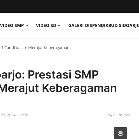
VIDEO SMP
VIDEO SD
GALERI DISPENDIKBUD SIDOARJ
eri 1 Candi dalam Merajut Keberagaman
oarjo: Prestasi SMP
 Merajut Keberagaman
 25, 2024 - 10:38
0
920