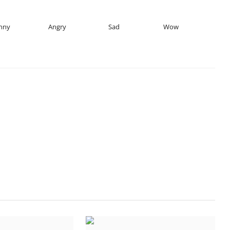
nny
Angry
Sad
Wow