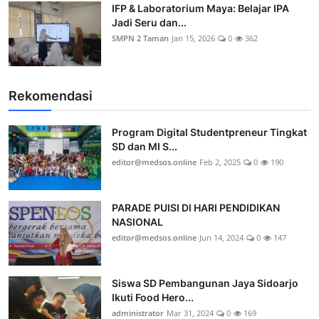
IFP & Laboratorium Maya: Belajar IPA
Jadi Seru dan...
SMPN 2 Taman
Jan 15, 2026
0
362
Rekomendasi
Program Digital Studentpreneur Tingkat
SD dan MI S...
editor@medsos.online
Feb 2, 2025
0
190
PARADE PUISI DI HARI PENDIDIKAN
NASIONAL
editor@medsos.online
Jun 14, 2024
0
147
Siswa SD Pembangunan Jaya Sidoarjo
Ikuti Food Hero...
administrator
Mar 31, 2024
0
169