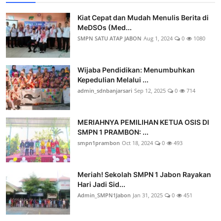
Kiat Cepat dan Mudah Menulis Berita di
MeDSOs (Med...
SMPN SATU ATAP JABON
Aug 1, 2024
0
1080
Wijaba Pendidikan: Menumbuhkan
Kepedulian Melalui ...
admin_sdnbanjarsari
Sep 12, 2025
0
714
MERIAHNYA PEMILIHAN KETUA OSIS DI
SMPN 1 PRAMBON: ...
smpn1prambon
Oct 18, 2024
0
493
Meriah! Sekolah SMPN 1 Jabon Rayakan
Hari Jadi Sid...
Admin_SMPN1Jabon
Jan 31, 2025
0
451