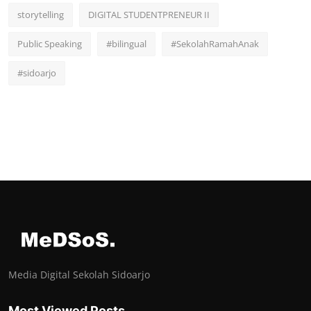
storytelling
DIGITAL STUDENTPRENEUR II
Public Speaking
#bilingual
#SekolahRamahAnak
#sidoarjo
Media Digital Sekolah Sidoarjo
Most Viewed Posts