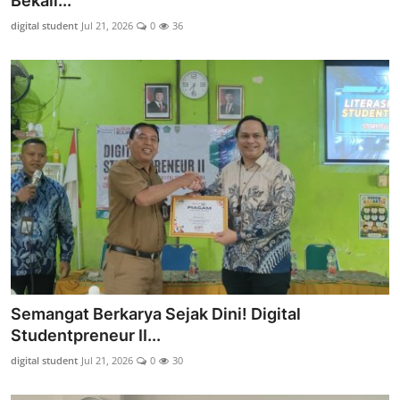
Bekali...
Lainnya
digital student
Jul 21, 2026
0
36
Semangat Berkarya Sejak Dini! Digital
Studentpreneur II...
digital student
Jul 21, 2026
0
30