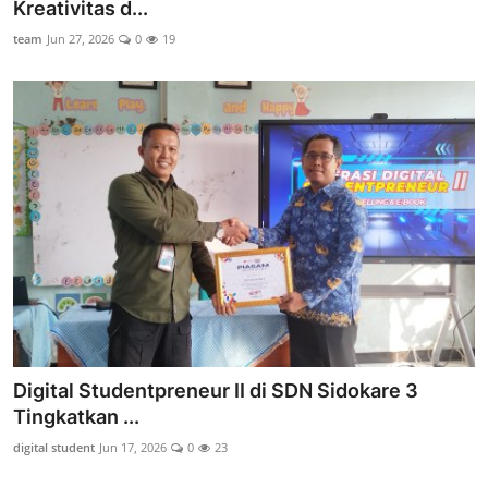
Kreativitas d...
team
Jun 27, 2026
0
19
Digital Studentpreneur II di SDN Sidokare 3
Tingkatkan ...
digital student
Jun 17, 2026
0
23