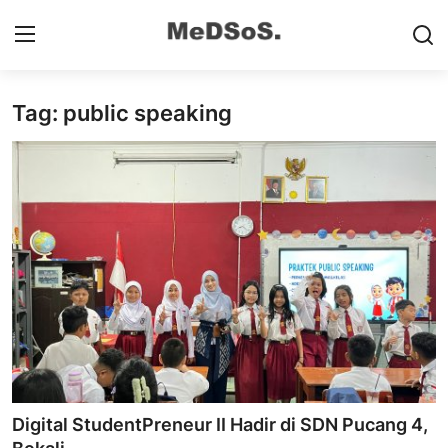
Tag: public speaking
Home
Contact
SMP
SD
Video SMP
Video SD
Galeri Dispendikbud Sidoarjo
Digital StudentPreneur II Hadir di SDN Pucang 4,
Gallery