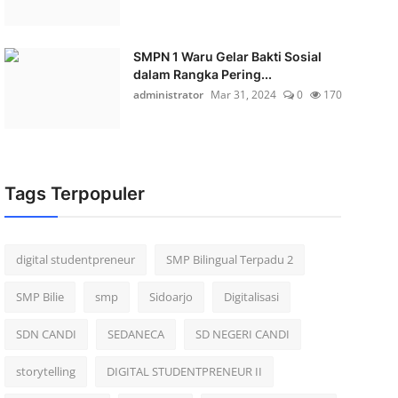
SMPN 1 Waru Gelar Bakti Sosial
dalam Rangka Pering...
administrator
Mar 31, 2024
0
170
Tags Terpopuler
digital studentpreneur
SMP Bilingual Terpadu 2
SMP Bilie
smp
Sidoarjo
Digitalisasi
SDN CANDI
SEDANECA
SD NEGERI CANDI
storytelling
DIGITAL STUDENTPRENEUR II