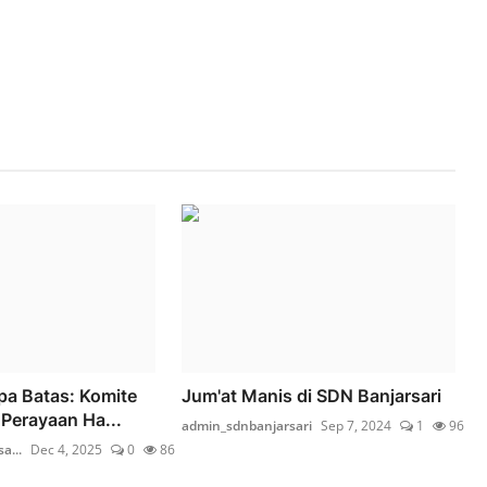
pa Batas: Komite
Jum'at Manis di SDN Banjarsari
 Perayaan Ha...
admin_sdnbanjarsari
Sep 7, 2024
1
96
a...
Dec 4, 2025
0
86