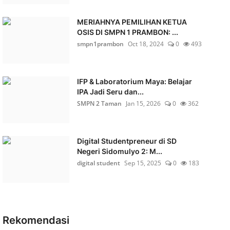
MERIAHNYA PEMILIHAN KETUA
OSIS DI SMPN 1 PRAMBON: ...
smpn1prambon
Oct 18, 2024
0
493
IFP & Laboratorium Maya: Belajar
IPA Jadi Seru dan...
SMPN 2 Taman
Jan 15, 2026
0
362
Digital Studentpreneur di SD
Negeri Sidomulyo 2: M...
digital student
Sep 15, 2025
0
183
Rekomendasi