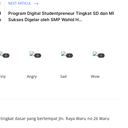
E
NEXT ARTICLE
1
Program Digital Studentpreneur Tingkat SD dan MI
o
Sukses Digelar oleh SMP Wahid H...
0
0
1
1
nny
Angry
Sad
Wow
tingkat dasar yang bertempat Jln. Raya Waru no 26 Waru