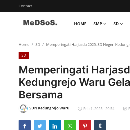
Contact
HOME
SMP
SD
Home
Home
SD
Memperingati Harjasda 2025, SD Negeri Kedungr
Contact
SD
SMP
Memperingati Harjasd
SD
Kedungrejo Waru Gela
Video SMP
Bersama
Video SD
SDN Kedungrejo Waru
Feb 1, 2025 - 20:54
F
Galeri Dispendikbud Sidoarjo
Gallery