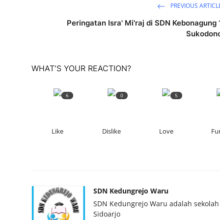
PREVIOUS ARTICL
Peringatan Isra' Mi'raj di SDN Kebonagung 
Sukodon
WHAT'S YOUR REACTION?
6
0
5
Like
Dislike
Love
Fu
SDN Kedungrejo Waru
SDN Kedungrejo Waru adalah sekolah 
Sidoarjo