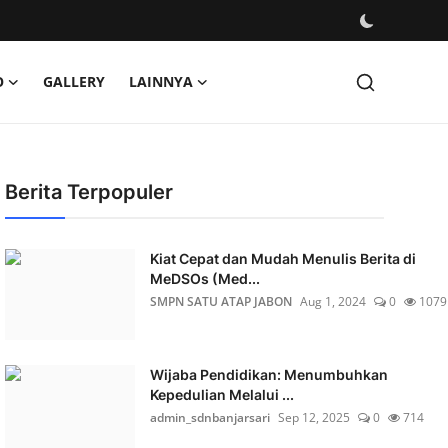
O
GALLERY
LAINNYA
Berita Terpopuler
Kiat Cepat dan Mudah Menulis Berita di
MeDSOs (Med...
SMPN SATU ATAP JABON
Aug 1, 2024
0
1079
Wijaba Pendidikan: Menumbuhkan
Kepedulian Melalui ...
admin_sdnbanjarsari
Sep 12, 2025
0
714