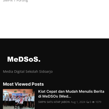
SMPN 1 Porong
Media Digital Sekolah Sidoarjo
Most Viewed Posts
Kiat Cepat dan Mudah Menulis Berita
di MeDSOs (Med...
SMPN SATU ATAP JABON
Aug 1, 2024
0
1079