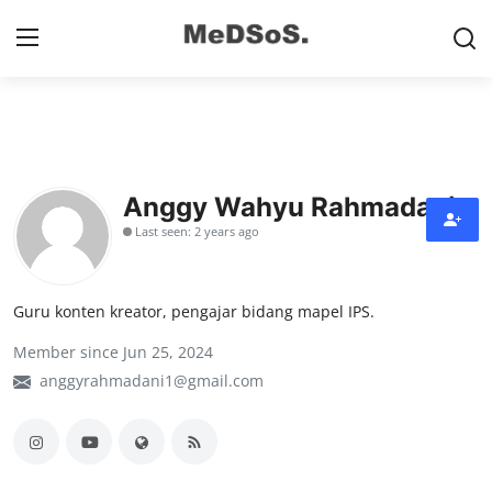
Home
Contact
Anggy Wahyu Rahmadani
Last seen: 2 years ago
SMP
SD
Guru konten kreator, pengajar bidang mapel IPS.
Video SMP
Member since Jun 25, 2024
Video SD
anggyrahmadani1@gmail.com
Galeri Dispendikbud Sidoarjo
Gallery