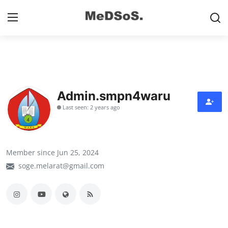
Home
Contact
Admin.smpn4waru
Last seen: 2 years ago
SMP
SD
Member since Jun 25, 2024
Video SMP
soge.melarat@gmail.com
Video SD
Galeri Dispendikbud Sidoarjo
Gallery