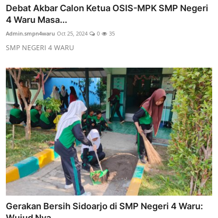
Debat Akbar Calon Ketua OSIS-MPK SMP Negeri
4 Waru Masa...
Admin.smpn4waru
Oct 25, 2024
0
35
SMP NEGERI 4 WARU
Gerakan Bersih Sidoarjo di SMP Negeri 4 Waru:
Wujud Nya...