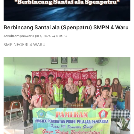
Berbincang Santai ala (Spenpatru) SMPN 4 Waru
Admin.smpn4waru
Jul 4, 2024
0
57
SMP NEGERI 4 WARU