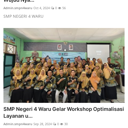
Admin.smpn4waru
Oct 4, 2024
0
56
SMP NEGERI 4 WARU
SMP Negeri 4 Waru Gelar Workshop Optimalisasi
Layanan u...
Admin.smpn4waru
Sep 28, 2024
0
30