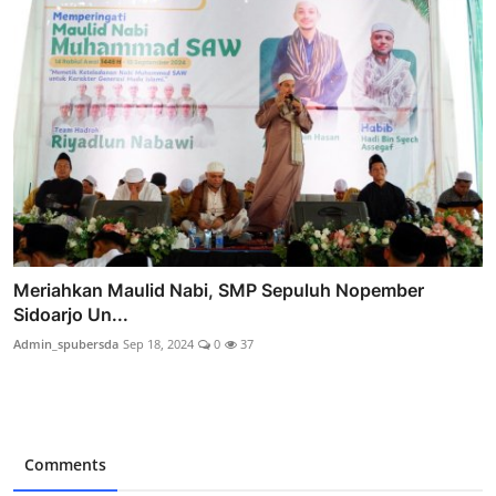
Meriahkan Maulid Nabi, SMP Sepuluh Nopember
Sidoarjo Un...
Admin_spubersda
Sep 18, 2024
0
37
Comments