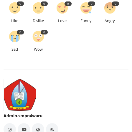
0
0
0
0
0
Like
Dislike
Love
Funny
Angry
0
0
Sad
Wow
Admin.smpn4waru