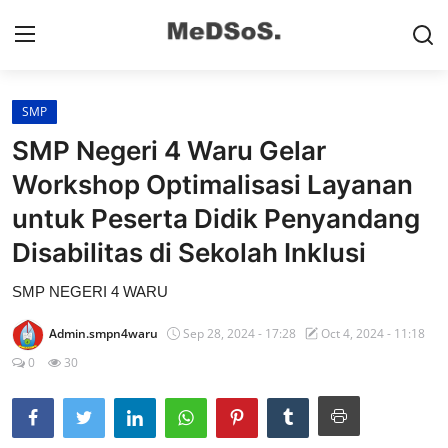
SMP
Home
SMP Negeri 4 Waru Gelar
Contact
Workshop Optimalisasi Layanan
untuk Peserta Didik Penyandang
SMP
Disabilitas di Sekolah Inklusi
SD
SMP NEGERI 4 WARU
Video SMP
Admin.smpn4waru
Sep 28, 2024 - 17:28
Oct 4, 2024 - 11:18
Video SD
0
30
Galeri Dispendikbud Sidoarjo
Gallery