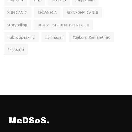
SDN CANDI
SEDANECA
SD NEGERI CANDI
storytelling
DIGITAL STUDENTPRENEUR II
Public Speaking
#bilingual
#SekolahRamahAnak
#sidoarjo