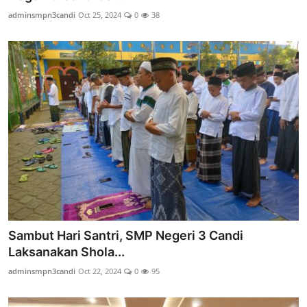
adminsmpn3candi
Oct 25, 2024
0
38
Sambut Hari Santri, SMP Negeri 3 Candi
Laksanakan Shola...
adminsmpn3candi
Oct 22, 2024
0
95