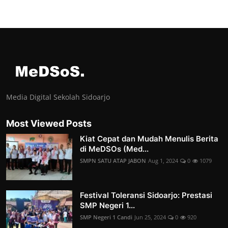
Media Digital Sekolah Sidoarjo
Most Viewed Posts
Kiat Cepat dan Mudah Menulis Berita
di MeDSOs (Med...
SMPN SATU ATAP JABON
Aug 1, 2024
0
1079
Festival Toleransi Sidoarjo: Prestasi
SMP Negeri 1...
SMP Negeri 1 Candi
Jun 25, 2024
0
920