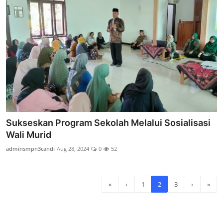
Sukseskan Program Sekolah Melalui Sosialisasi
Wali Murid
adminsmpn3candi
Aug 28, 2024
0
52
«
‹
1
2
3
›
»