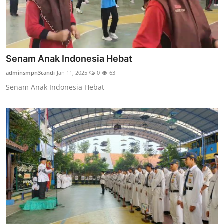
Senam Anak Indonesia Hebat
adminsmpn3candi
Jan 11, 2025
0
63
Senam Anak Indonesia Hebat