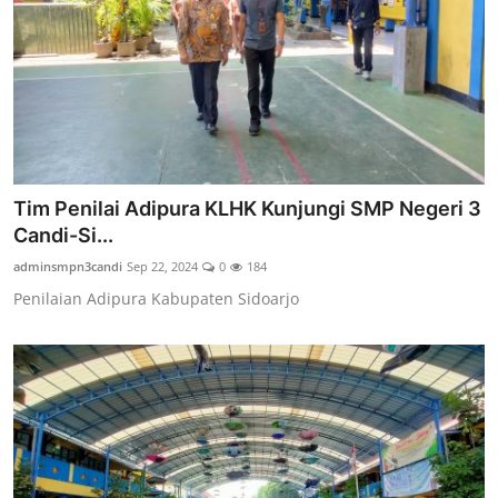
Tim Penilai Adipura KLHK Kunjungi SMP Negeri 3
Candi-Si...
adminsmpn3candi
Sep 22, 2024
0
184
Penilaian Adipura Kabupaten Sidoarjo