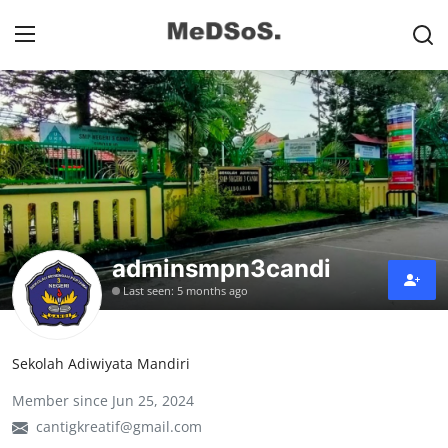
Home
Contact
SMP
SD
adminsmpn3candi
Last seen: 5 months ago
Video SMP
Video SD
Sekolah Adiwiyata Mandiri
Galeri Dispendikbud Sidoarjo
Member since Jun 25, 2024
cantigkreatif@gmail.com
Gallery