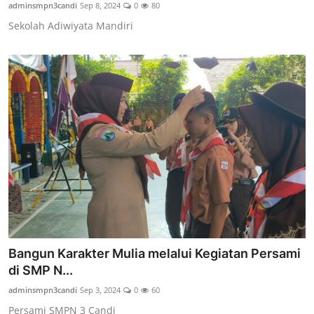
adminsmpn3candi
Sep 8, 2024
0
80
Sekolah Adiwiyata Mandiri
Bangun Karakter Mulia melalui Kegiatan Persami
di SMP N...
adminsmpn3candi
Sep 3, 2024
0
60
Persami SMPN 3 Candi