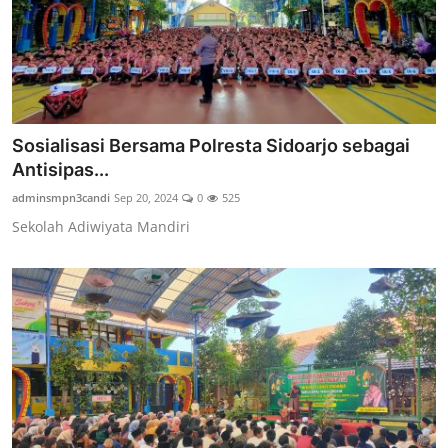
Sosialisasi Bersama Polresta Sidoarjo sebagai
Antisipas...
adminsmpn3candi
Sep 20, 2024
0
525
Sekolah Adiwiyata Mandiri