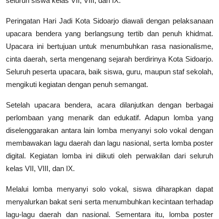
seluruh siswa kelas VII, VIII, dan IX.
c
Peringatan Hari Jadi Kota Sidoarjo diawali dengan pelaksanaan
r
e
upacara bendera yang berlangsung tertib dan penuh khidmat.
e
Upacara ini bertujuan untuk menumbuhkan rasa nasionalisme,
n
cinta daerah, serta mengenang sejarah berdirinya Kota Sidoarjo.
Seluruh peserta upacara, baik siswa, guru, maupun staf sekolah,
mengikuti kegiatan dengan penuh semangat.
Setelah upacara bendera, acara dilanjutkan dengan berbagai
perlombaan yang menarik dan edukatif. Adapun lomba yang
diselenggarakan antara lain lomba menyanyi solo vokal dengan
membawakan lagu daerah dan lagu nasional, serta lomba poster
digital. Kegiatan lomba ini diikuti oleh perwakilan dari seluruh
kelas VII, VIII, dan IX.
Melalui lomba menyanyi solo vokal, siswa diharapkan dapat
menyalurkan bakat seni serta menumbuhkan kecintaan terhadap
lagu-lagu daerah dan nasional. Sementara itu, lomba poster