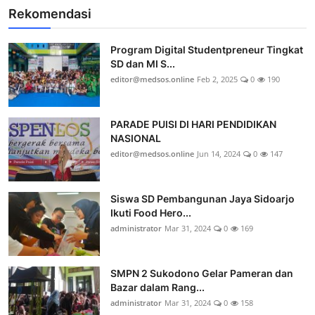
Rekomendasi
Program Digital Studentpreneur Tingkat
SD dan MI S...
editor@medsos.online
Feb 2, 2025
0
190
PARADE PUISI DI HARI PENDIDIKAN
NASIONAL
editor@medsos.online
Jun 14, 2024
0
147
Siswa SD Pembangunan Jaya Sidoarjo
Ikuti Food Hero...
administrator
Mar 31, 2024
0
169
SMPN 2 Sukodono Gelar Pameran dan
Bazar dalam Rang...
administrator
Mar 31, 2024
0
158