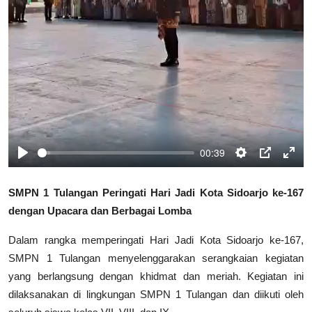
00:39
P
S
P
E
l
e
I
n
SMPN 1 Tulangan Peringati Hari Jadi Kota Sidoarjo ke-167
a
t
P
t
dengan Upacara dan Berbagai Lomba
y
t
e
i
r
Dalam rangka memperingati Hari Jadi Kota Sidoarjo ke-167,
n
f
SMPN 1 Tulangan menyelenggarakan serangkaian kegiatan
g
u
yang berlangsung dengan khidmat dan meriah. Kegiatan ini
s
l
l
dilaksanakan di lingkungan SMPN 1 Tulangan dan diikuti oleh
s