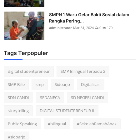
SMPN 1 Waru Gelar Bakti Sosial dalam
Rangka Pering...
administrator
Mar 31, 2024
0
170
Tags Terpopuler
digital studentpreneur
SMP Bilingual Terpadu 2
SMP Bilie
smp
Sidoarjo
Digitalisasi
SDN CANDI
SEDANECA
SD NEGERI CANDI
storytelling
DIGITAL STUDENTPRENEUR II
Public Speaking
#bilingual
#SekolahRamahAnak
#sidoarjo