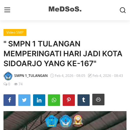
Video SMP
Home
" SMPN 1 TULANGAN
Contact
MEMPERINGATI HARI JADI KOTA
SIDOARJO YANG KE-167"
SMP
SD
SMPN 1_TULANGAN
Feb 4, 2026 - 08:05
Feb 4, 2026 - 08:43
0
74
Video SMP
Video SD
Galeri Dispendikbud Sidoarjo
Gallery