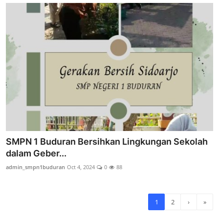
SMPN 1 Buduran Bersihkan Lingkungan Sekolah
dalam Geber...
admin_smpn1buduran
Oct 4, 2024
0
88
1
2
›
»