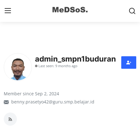
Home
Contact
admin_smpn1buduran
Last seen: 9 months ago
SMP
SD
Member since Sep 2, 2024
Video SMP
benny.prasetyo42@guru.smp.belajar.id
Video SD
Galeri Dispendikbud Sidoarjo
Gallery