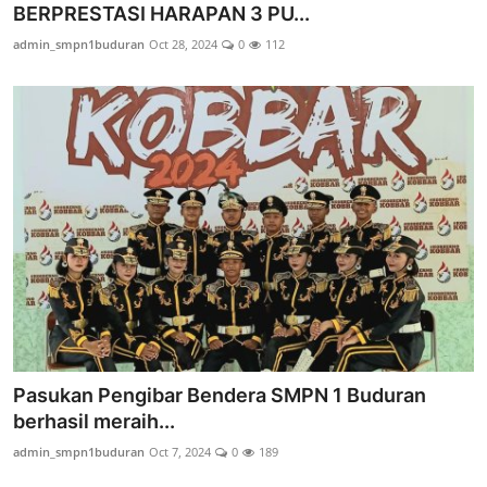
BERPRESTASI HARAPAN 3 PU...
admin_smpn1buduran
Oct 28, 2024
0
112
Pasukan Pengibar Bendera SMPN 1 Buduran
berhasil meraih...
admin_smpn1buduran
Oct 7, 2024
0
189