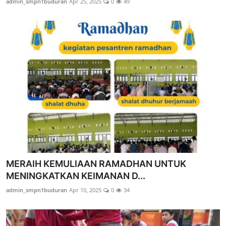
admin_smpn1buduran
Apr 25, 2025
0
49
MERAIH KEMULIAAN RAMADHAN UNTUK
MENINGKATKAN KEIMANAN D...
admin_smpn1buduran
Apr 10, 2025
0
34