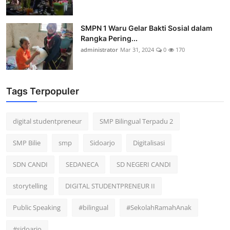
SMPN 1 Waru Gelar Bakti Sosial dalam
Rangka Pering...
administrator
Mar 31, 2024
0
170
Tags Terpopuler
digital studentpreneur
SMP Bilingual Terpadu 2
SMP Bilie
smp
Sidoarjo
Digitalisasi
SDN CANDI
SEDANECA
SD NEGERI CANDI
storytelling
DIGITAL STUDENTPRENEUR II
Public Speaking
#bilingual
#SekolahRamahAnak
#sidoarjo