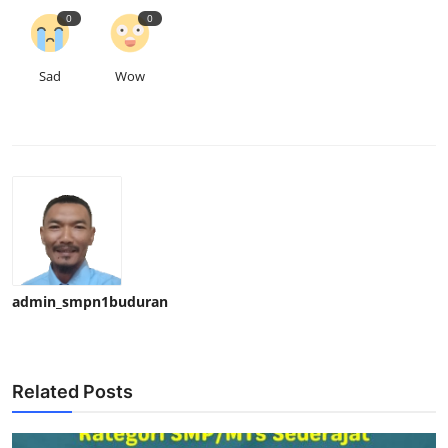
0
0
Sad
Wow
admin_smpn1buduran
Related Posts