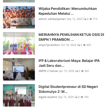
Wijaba Pendidikan: Menumbuhkan
Kepedulian Melalui ...
admin_sdnbanjarsari
Sep 12, 2025
0
714
MERIAHNYA PEMILIHAN KETUA OSIS DI
SMPN 1 PRAMBON: ...
smpn1prambon
Oct 18, 2024
0
493
IFP & Laboratorium Maya: Belajar IPA
Jadi Seru dan...
SMPN 2 Taman
Jan 15, 2026
0
362
Digital Studentpreneur di SD Negeri
Sidomulyo 2: M...
digital student
Sep 15, 2025
0
183