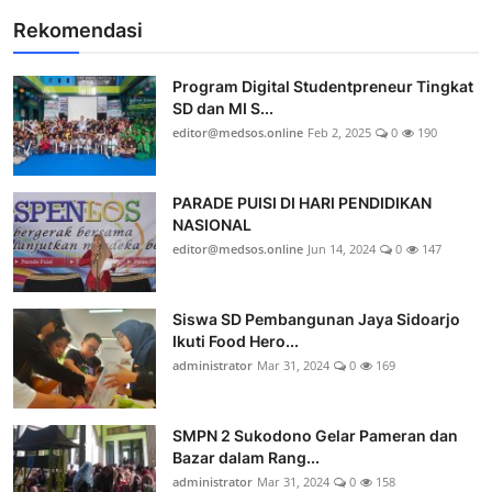
Rekomendasi
Program Digital Studentpreneur Tingkat
SD dan MI S...
editor@medsos.online
Feb 2, 2025
0
190
PARADE PUISI DI HARI PENDIDIKAN
NASIONAL
editor@medsos.online
Jun 14, 2024
0
147
Siswa SD Pembangunan Jaya Sidoarjo
Ikuti Food Hero...
administrator
Mar 31, 2024
0
169
SMPN 2 Sukodono Gelar Pameran dan
Bazar dalam Rang...
administrator
Mar 31, 2024
0
158