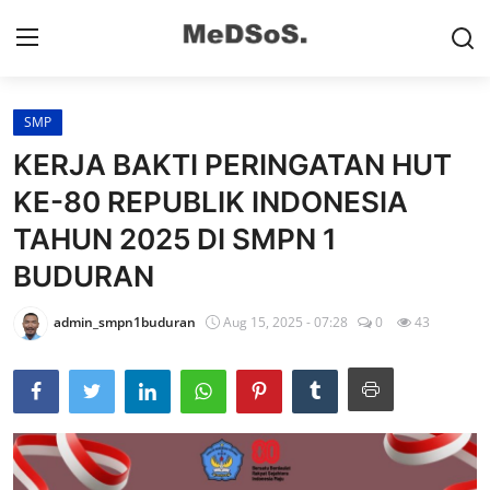
SMP
Home
KERJA BAKTI PERINGATAN HUT
Contact
KE-80 REPUBLIK INDONESIA
TAHUN 2025 DI SMPN 1
SMP
BUDURAN
SD
admin_smpn1buduran
Aug 15, 2025 - 07:28
0
43
Video SMP
Video SD
Galeri Dispendikbud Sidoarjo
Gallery