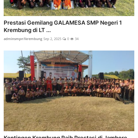
Prestasi Gemilang GALAMESA SMP Negeri 1
Krembung di LT ...
adminsmpn1krembung
Sep 2, 2025
0
34
Kontingen Krembung Raih Prestasi di Jambore