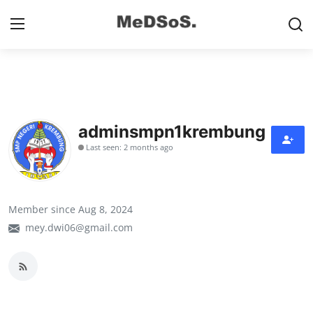
Home
Contact
adminsmpn1krembung
Last seen: 2 months ago
SMP
SD
Member since Aug 8, 2024
Video SMP
mey.dwi06@gmail.com
Video SD
Galeri Dispendikbud Sidoarjo
Gallery