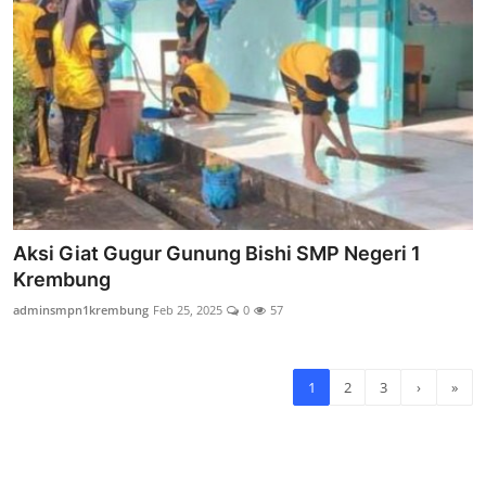
Aksi Giat Gugur Gunung Bishi SMP Negeri 1
Krembung
adminsmpn1krembung
Feb 25, 2025
0
57
1
2
3
›
»