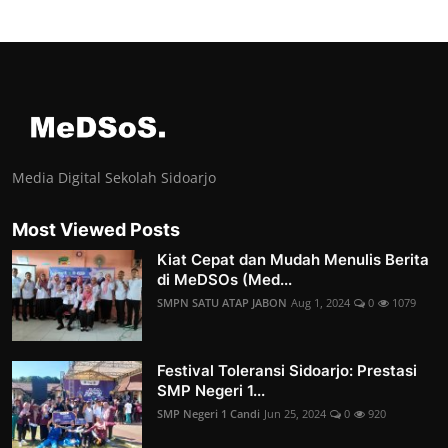
Media Digital Sekolah Sidoarjo
Most Viewed Posts
Kiat Cepat dan Mudah Menulis Berita
di MeDSOs (Med...
SMPN SATU ATAP JABON
Aug 1, 2024
0
1079
Festival Toleransi Sidoarjo: Prestasi
SMP Negeri 1...
SMP Negeri 1 Candi
Jun 25, 2024
0
920