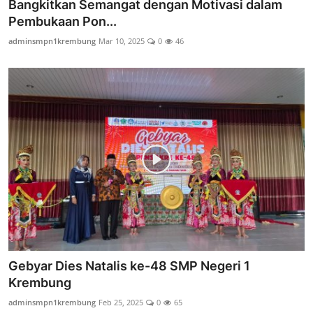
Bangkitkan Semangat dengan Motivasi dalam
Pembukaan Pon...
adminsmpn1krembung
Mar 10, 2025
0
46
Gebyar Dies Natalis ke-48 SMP Negeri 1
Krembung
adminsmpn1krembung
Feb 25, 2025
0
65