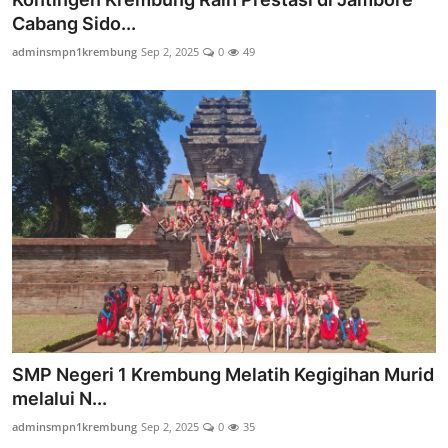
Cabang Sido...
adminsmpn1krembung
Sep 2, 2025
0
49
SMP Negeri 1 Krembung Melatih Kegigihan Murid
melalui N...
adminsmpn1krembung
Sep 2, 2025
0
35