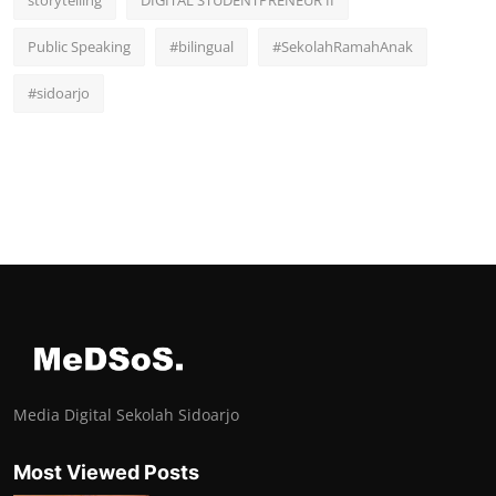
Public Speaking
#bilingual
#SekolahRamahAnak
#sidoarjo
Media Digital Sekolah Sidoarjo
Most Viewed Posts