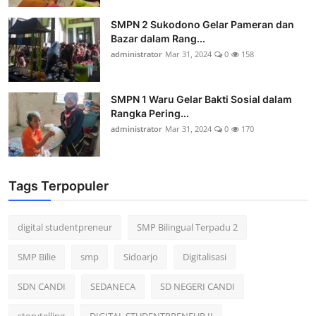
SMPN 2 Sukodono Gelar Pameran dan
Bazar dalam Rang...
administrator
Mar 31, 2024
0
158
SMPN 1 Waru Gelar Bakti Sosial dalam
Rangka Pering...
administrator
Mar 31, 2024
0
170
Tags Terpopuler
digital studentpreneur
SMP Bilingual Terpadu 2
SMP Bilie
smp
Sidoarjo
Digitalisasi
SDN CANDI
SEDANECA
SD NEGERI CANDI
storytelling
DIGITAL STUDENTPRENEUR II