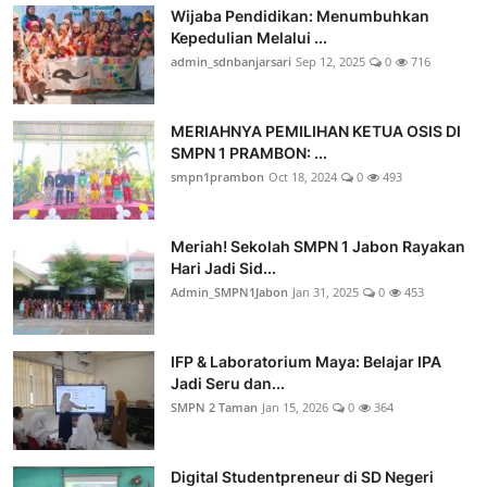
Wijaba Pendidikan: Menumbuhkan
Kepedulian Melalui ...
admin_sdnbanjarsari
Sep 12, 2025
0
716
MERIAHNYA PEMILIHAN KETUA OSIS DI
SMPN 1 PRAMBON: ...
smpn1prambon
Oct 18, 2024
0
493
Meriah! Sekolah SMPN 1 Jabon Rayakan
Hari Jadi Sid...
Admin_SMPN1Jabon
Jan 31, 2025
0
453
IFP & Laboratorium Maya: Belajar IPA
Jadi Seru dan...
SMPN 2 Taman
Jan 15, 2026
0
364
Digital Studentpreneur di SD Negeri