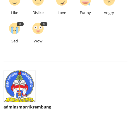
Like
Dislike
Love
Funny
Angry
0
0
Sad
Wow
adminsmpn1krembung