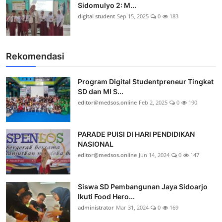
Sidomulyo 2: M...
digital student
Sep 15, 2025
0
183
Rekomendasi
Program Digital Studentpreneur Tingkat
SD dan MI S...
editor@medsos.online
Feb 2, 2025
0
190
PARADE PUISI DI HARI PENDIDIKAN
NASIONAL
editor@medsos.online
Jun 14, 2024
0
147
Siswa SD Pembangunan Jaya Sidoarjo
Ikuti Food Hero...
administrator
Mar 31, 2024
0
169