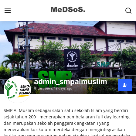
Home
Contact
SMP
SD
admin_smpalmuslim
Last seen: 19 days ago
Video SMP
Video SD
SMP Al Muslim sebagai salah satu sekolah Islam yang berdiri
sejak tahun 2001 menerapkan pembelajaran full day learning
Galeri Dispendikbud Sidoarjo
dan merupakan sekolah penggerak angkatan I yang
menerapkan kurikulum merdeka dengan mengintegrasikan
Gallery
kurikulum yang tercantum dalam struktur kurikulum merdeka