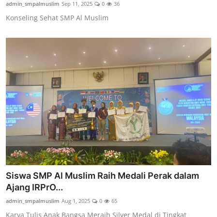
admin_smpalmuslim
Sep 11, 2025
0
36
Konseling Sehat SMP Al Muslim
Siswa SMP Al Muslim Raih Medali Perak dalam
Ajang IRPrO...
admin_smpalmuslim
Aug 1, 2025
0
65
Karya Tulis Anak Bangsa Meraih Silver Medal di Tingkat