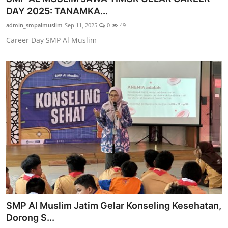
DAY 2025: TANAMKA...
admin_smpalmuslim
Sep 11, 2025
0
49
Career Day SMP Al Muslim
SMP Al Muslim Jatim Gelar Konseling Kesehatan,
Dorong S...