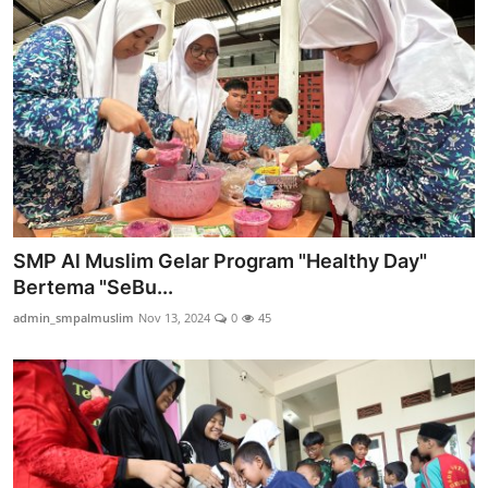
SMP Al Muslim Gelar Program "Healthy Day"
Bertema "SeBu...
admin_smpalmuslim
Nov 13, 2024
0
45