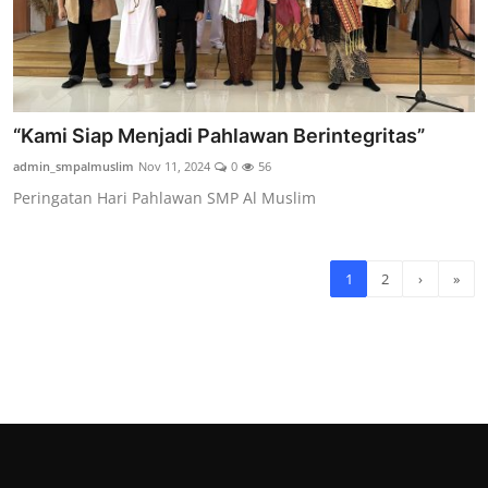
“Kami Siap Menjadi Pahlawan Berintegritas”
admin_smpalmuslim
Nov 11, 2024
0
56
Peringatan Hari Pahlawan SMP Al Muslim
1
2
›
»