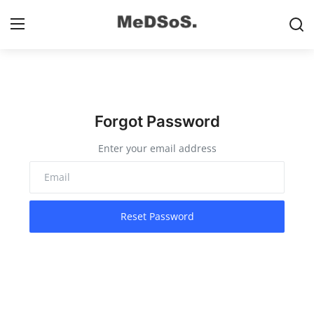
Home
Forgot Password
Contact
Enter your email address
SMP
SD
Video SMP
Reset Password
Video SD
Galeri Dispendikbud Sidoarjo
Gallery