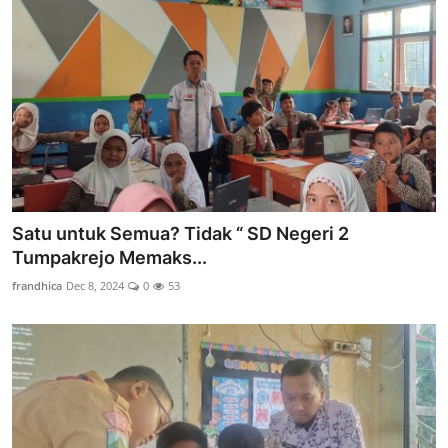
Satu untuk Semua? Tidak “ SD Negeri 2
Tumpakrejo Memaks...
frandhica
Dec 8, 2024
0
53