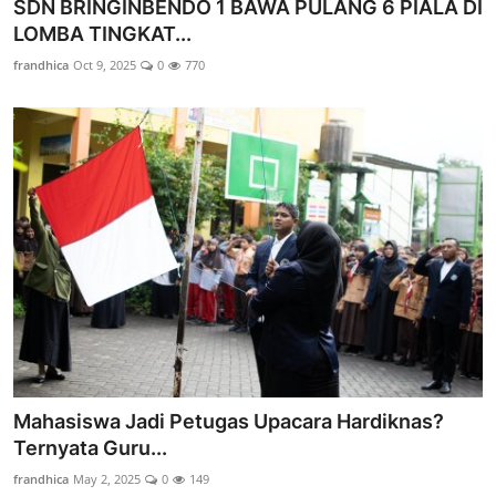
SDN BRINGINBENDO 1 BAWA PULANG 6 PIALA DI
LOMBA TINGKAT...
frandhica
Oct 9, 2025
0
770
Mahasiswa Jadi Petugas Upacara Hardiknas?
Ternyata Guru...
frandhica
May 2, 2025
0
149