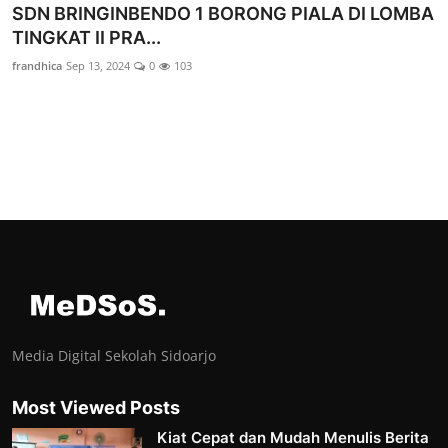
SDN BRINGINBENDO 1 BORONG PIALA DI LOMBA
TINGKAT II PRA...
frandhica
Sep 13, 2024
0
103
Media Digital Sekolah Sidoarjo
Most Viewed Posts
Kiat Cepat dan Mudah Menulis Berita