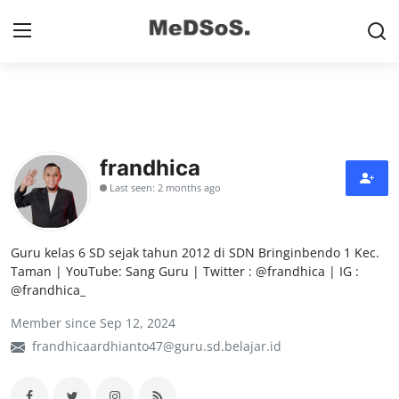
Home
Contact
frandhica
Last seen: 2 months ago
SMP
SD
Guru kelas 6 SD sejak tahun 2012 di SDN Bringinbendo 1 Kec.
Video SMP
Taman | YouTube: Sang Guru | Twitter : @frandhica | IG :
@frandhica_
Video SD
Member since Sep 12, 2024
frandhicaardhianto47@guru.sd.belajar.id
Galeri Dispendikbud Sidoarjo
Gallery