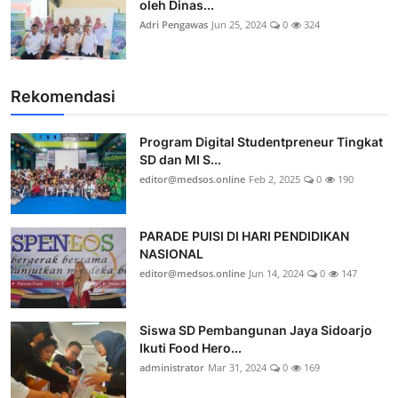
oleh Dinas...
Adri Pengawas
Jun 25, 2024
0
324
Rekomendasi
Program Digital Studentpreneur Tingkat
SD dan MI S...
editor@medsos.online
Feb 2, 2025
0
190
PARADE PUISI DI HARI PENDIDIKAN
NASIONAL
editor@medsos.online
Jun 14, 2024
0
147
Siswa SD Pembangunan Jaya Sidoarjo
Ikuti Food Hero...
administrator
Mar 31, 2024
0
169