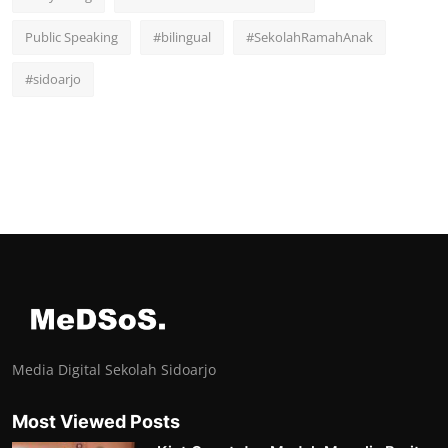
Public Speaking
#bilingual
#SekolahRamahAnak
#sidoarjo
Media Digital Sekolah Sidoarjo
Most Viewed Posts