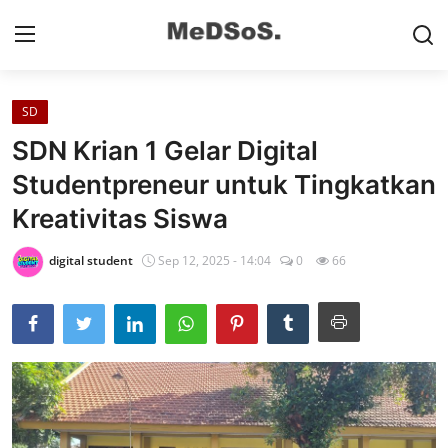
SD
Home
SDN Krian 1 Gelar Digital
Contact
Studentpreneur untuk Tingkatkan
Kreativitas Siswa
SMP
SD
digital student
Sep 12, 2025 - 14:04
0
66
Video SMP
Video SD
Galeri Dispendikbud Sidoarjo
Gallery