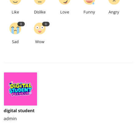
Like
Dislike
Love
Funny
Angry
0
0
Sad
Wow
digital student
admin