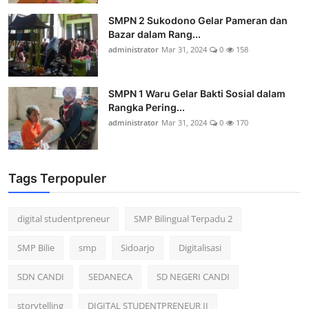
SMPN 2 Sukodono Gelar Pameran dan
Bazar dalam Rang...
administrator
Mar 31, 2024
0
158
SMPN 1 Waru Gelar Bakti Sosial dalam
Rangka Pering...
administrator
Mar 31, 2024
0
170
Tags Terpopuler
digital studentpreneur
SMP Bilingual Terpadu 2
SMP Bilie
smp
Sidoarjo
Digitalisasi
SDN CANDI
SEDANECA
SD NEGERI CANDI
storytelling
DIGITAL STUDENTPRENEUR II