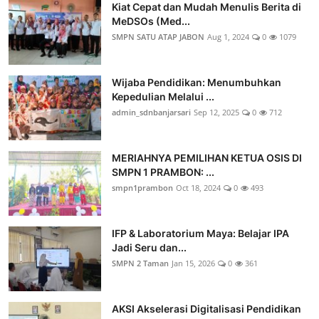
Kiat Cepat dan Mudah Menulis Berita di
MeDSOs (Med...
SMPN SATU ATAP JABON
Aug 1, 2024
0
1079
Wijaba Pendidikan: Menumbuhkan
Kepedulian Melalui ...
admin_sdnbanjarsari
Sep 12, 2025
0
712
MERIAHNYA PEMILIHAN KETUA OSIS DI
SMPN 1 PRAMBON: ...
smpn1prambon
Oct 18, 2024
0
493
IFP & Laboratorium Maya: Belajar IPA
Jadi Seru dan...
SMPN 2 Taman
Jan 15, 2026
0
361
AKSI Akselerasi Digitalisasi Pendidikan