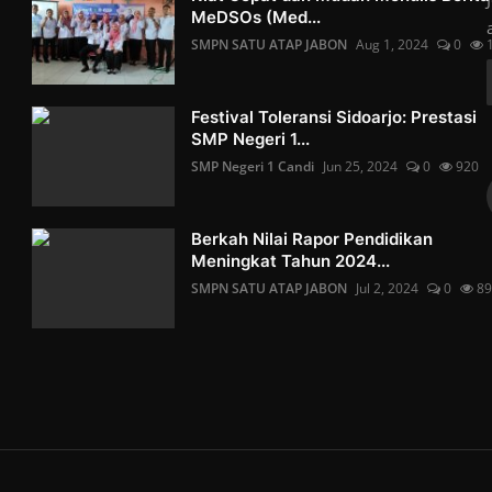
MeDSOs (Med...
SMPN SATU ATAP JABON
Aug 1, 2024
0
Festival Toleransi Sidoarjo: Prestasi
SMP Negeri 1...
SMP Negeri 1 Candi
Jun 25, 2024
0
920
Berkah Nilai Rapor Pendidikan
Meningkat Tahun 2024...
SMPN SATU ATAP JABON
Jul 2, 2024
0
89