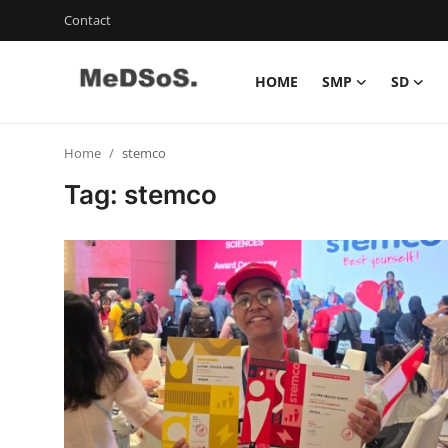
Contact
HOME
SMP
SD
Home
Home
stemco
Contact
Tag: stemco
SMP
SD
Video SMP
Video SD
Galeri Dispendikbud Sidoarjo
Gallery