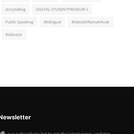
storytelling
DIGITAL STUDENTPRENEUR II
Public Speaking
#bilingual
#SekolahRamahAnak
#sidoarjo
Newsletter
 di
Join our subscribers list to get the latest news, updates