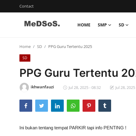
Contact
HOME
SMP
SD
Home
Home
SD
PPG Guru Tertentu 2025
Contact
SD
SMP
PPG Guru Tertentu 2
SD
ikhwanfauzi
Jul 28, 2025 - 08:32
Jul 28, 2025
Video SMP
Video SD
Galeri Dispendikbud Sidoarjo
Ini bukan tentang tempat PARKIR tapi info PENTING !
Gallery