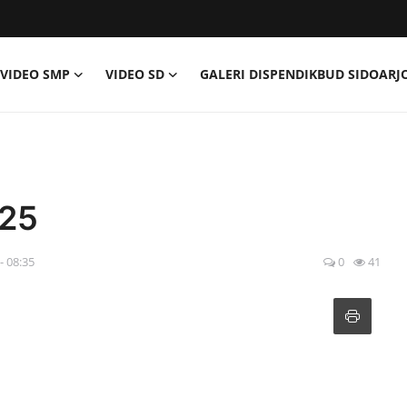
VIDEO SMP
VIDEO SD
GALERI DISPENDIKBUD SIDOARJ
025
 - 08:35
0
41