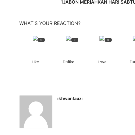
1JABON MERIAHKAN HARI SABT
WHAT'S YOUR REACTION?
0
0
0
Like
Dislike
Love
Fu
ikhwanfauzi