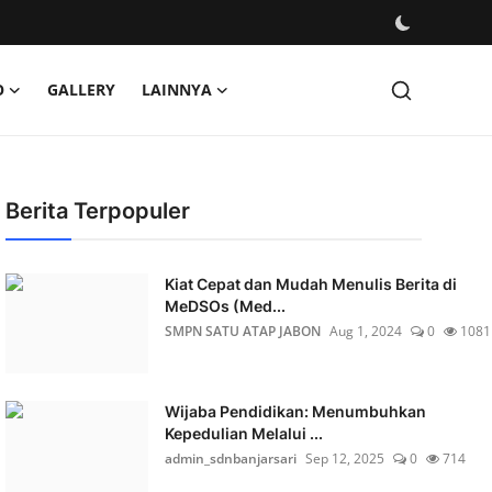
O
GALLERY
LAINNYA
Berita Terpopuler
Kiat Cepat dan Mudah Menulis Berita di
MeDSOs (Med...
SMPN SATU ATAP JABON
Aug 1, 2024
0
1081
Wijaba Pendidikan: Menumbuhkan
Kepedulian Melalui ...
admin_sdnbanjarsari
Sep 12, 2025
0
714