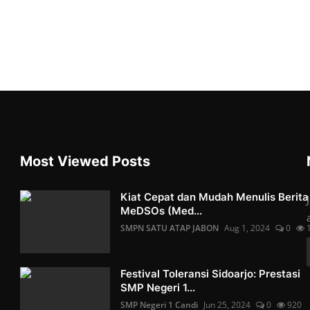
Most Viewed Posts
Kiat Cepat dan Mudah Menulis Berita
MeDSOs (Med...
SMPN SATU ATAP JABON
Aug 1, 2024
0
Festival Toleransi Sidoarjo: Prestasi
SMP Negeri 1...
SMP Negeri 1 Candi
Jun 25, 2024
0
920