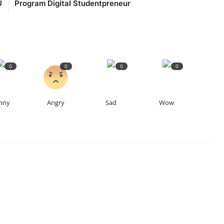
U
Program Digital Studentpreneur
0
0
0
0
nny
Angry
Sad
Wow