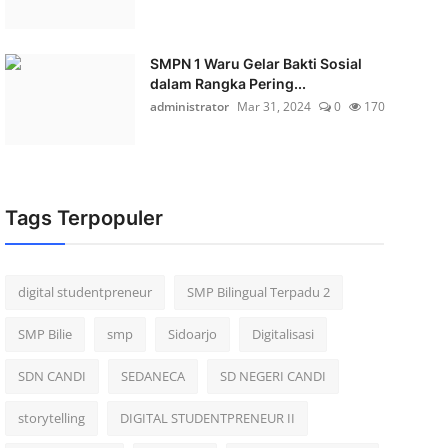
SMPN 1 Waru Gelar Bakti Sosial
dalam Rangka Pering...
administrator
Mar 31, 2024
0
170
Tags Terpopuler
digital studentpreneur
SMP Bilingual Terpadu 2
SMP Bilie
smp
Sidoarjo
Digitalisasi
SDN CANDI
SEDANECA
SD NEGERI CANDI
storytelling
DIGITAL STUDENTPRENEUR II