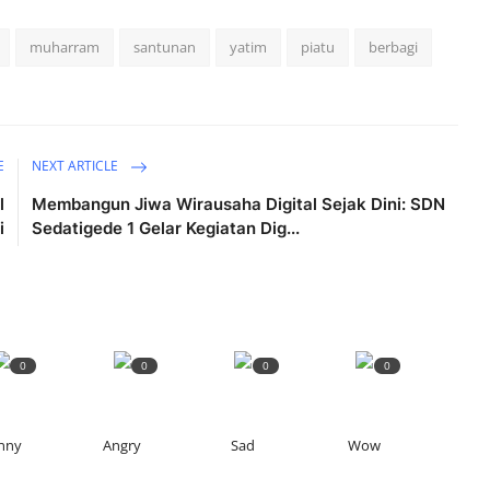
muharram
santunan
yatim
piatu
berbagi
E
NEXT ARTICLE
l
Membangun Jiwa Wirausaha Digital Sejak Dini: SDN
i
Sedatigede 1 Gelar Kegiatan Dig...
0
0
0
0
nny
Angry
Sad
Wow