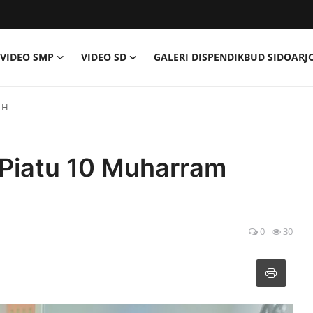
VIDEO SMP
VIDEO SD
GALERI DISPENDIKBUD SIDOARJ
 H
Piatu 10 Muharram
0
30