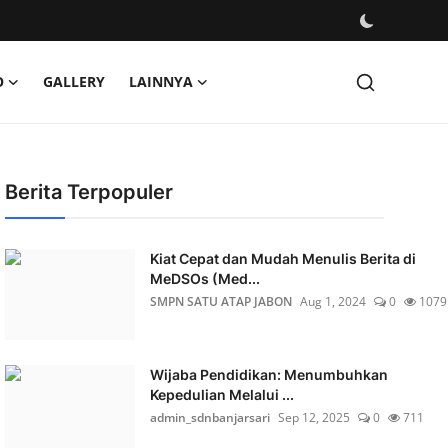
O
GALLERY
LAINNYA
Berita Terpopuler
Kiat Cepat dan Mudah Menulis Berita di
MeDSOs (Med...
SMPN SATU ATAP JABON
Aug 1, 2024
0
1079
Wijaba Pendidikan: Menumbuhkan
Kepedulian Melalui ...
admin_sdnbanjarsari
Sep 12, 2025
0
711