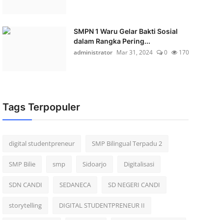
SMPN 1 Waru Gelar Bakti Sosial
dalam Rangka Pering...
administrator
Mar 31, 2024
0
170
Tags Terpopuler
digital studentpreneur
SMP Bilingual Terpadu 2
SMP Bilie
smp
Sidoarjo
Digitalisasi
SDN CANDI
SEDANECA
SD NEGERI CANDI
storytelling
DIGITAL STUDENTPRENEUR II