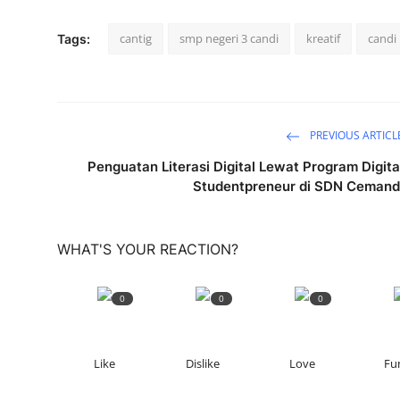
cantig
smp negeri 3 candi
kreatif
candi
Tags:
PREVIOUS ARTICL
Penguatan Literasi Digital Lewat Program Digita
Studentpreneur di SDN Cemand
WHAT'S YOUR REACTION?
0
0
0
Like
Dislike
Love
Fu