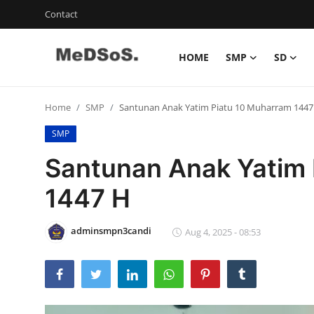
Contact
HOME
SMP
SD
Home
Home
SMP
Santunan Anak Yatim Piatu 10 Muharram 1447
Contact
SMP
SMP
Santunan Anak Yatim 
SD
1447 H
Video SMP
adminsmpn3candi
Aug 4, 2025 - 08:53
Video SD
Galeri Dispendikbud Sidoarjo
Gallery