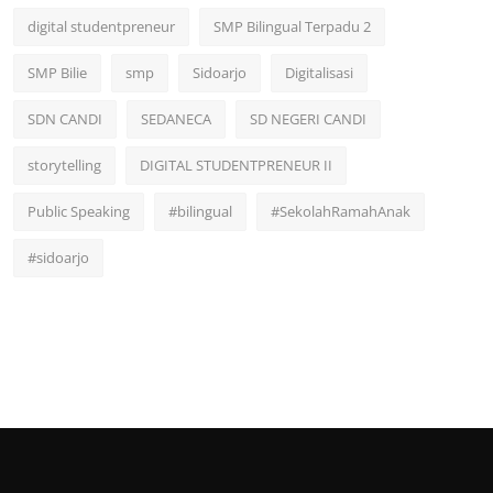
digital studentpreneur
SMP Bilingual Terpadu 2
SMP Bilie
smp
Sidoarjo
Digitalisasi
SDN CANDI
SEDANECA
SD NEGERI CANDI
storytelling
DIGITAL STUDENTPRENEUR II
Public Speaking
#bilingual
#SekolahRamahAnak
#sidoarjo