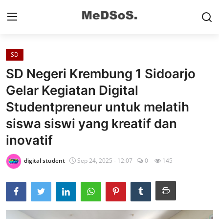
SD
Home
SD Negeri Krembung 1 Sidoarjo
Contact
Gelar Kegiatan Digital
Studentpreneur untuk melatih
SMP
siswa siswi yang kreatif dan
SD
inovatif
Video SMP
digital student
Sep 24, 2025 - 12:07
0
145
Video SD
Galeri Dispendikbud Sidoarjo
Gallery