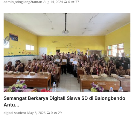
admin_sdngilang2taman
Aug 14, 2024
0
77
Semangat Berkarya Digital! Siswa SD di Balongbendo
Antu...
digital student
May 8, 2026
0
29