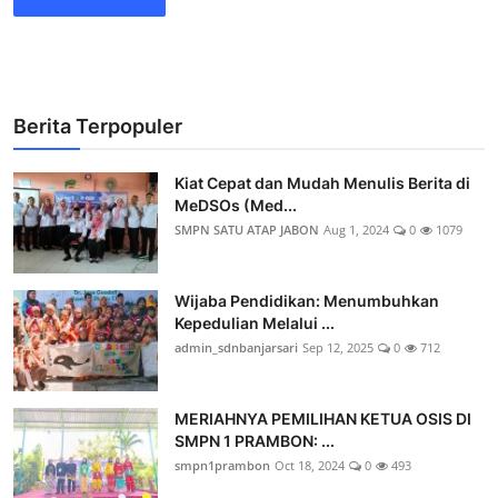
Berita Terpopuler
Kiat Cepat dan Mudah Menulis Berita di
MeDSOs (Med...
SMPN SATU ATAP JABON
Aug 1, 2024
0
1079
Wijaba Pendidikan: Menumbuhkan
Kepedulian Melalui ...
admin_sdnbanjarsari
Sep 12, 2025
0
712
MERIAHNYA PEMILIHAN KETUA OSIS DI
SMPN 1 PRAMBON: ...
smpn1prambon
Oct 18, 2024
0
493