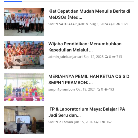
Kiat Cepat dan Mudah Menulis Berita di
MeDSOs (Med...
SMPN SATU ATAP JABON
Aug 1, 2024
0
1079
Wijaba Pendidikan: Menumbuhkan
Kepedulian Melalui ...
admin_sdnbanjarsari
Sep 12, 2025
0
713
MERIAHNYA PEMILIHAN KETUA OSIS DI
SMPN 1 PRAMBON: ...
smpn1prambon
Oct 18, 2024
0
493
IFP & Laboratorium Maya: Belajar IPA
Jadi Seru dan...
SMPN 2 Taman
Jan 15, 2026
0
362