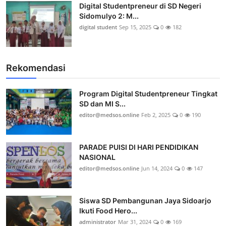
Digital Studentpreneur di SD Negeri
Sidomulyo 2: M...
digital student
Sep 15, 2025
0
182
Rekomendasi
Program Digital Studentpreneur Tingkat
SD dan MI S...
editor@medsos.online
Feb 2, 2025
0
190
PARADE PUISI DI HARI PENDIDIKAN
NASIONAL
editor@medsos.online
Jun 14, 2024
0
147
Siswa SD Pembangunan Jaya Sidoarjo
Ikuti Food Hero...
administrator
Mar 31, 2024
0
169