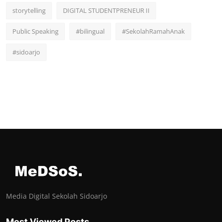
storytelling
DIGITAL STUDENTPRENEUR II
Public Speaking
#bilingual
#SekolahRamahAnak
#sidoarjo
Media Digital Sekolah Sidoarjo
Most Viewed Posts