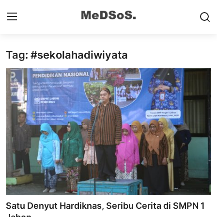
Tag: #sekolahadiwiyata
Home
Contact
SMP
SD
Video SMP
Video SD
Galeri Dispendikbud Sidoarjo
Satu Denyut Hardiknas, Seribu Cerita di SMPN 1
Gallery