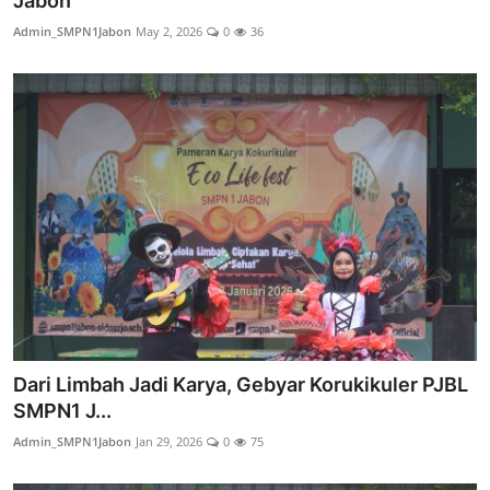
Jabon
Lainnya
Admin_SMPN1Jabon
May 2, 2026
0
36
Dari Limbah Jadi Karya, Gebyar Korukikuler PJBL
SMPN1 J...
Admin_SMPN1Jabon
Jan 29, 2026
0
75