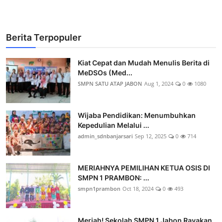
Berita Terpopuler
Kiat Cepat dan Mudah Menulis Berita di
MeDSOs (Med...
SMPN SATU ATAP JABON
Aug 1, 2024
0
1080
Wijaba Pendidikan: Menumbuhkan
Kepedulian Melalui ...
admin_sdnbanjarsari
Sep 12, 2025
0
714
MERIAHNYA PEMILIHAN KETUA OSIS DI
SMPN 1 PRAMBON: ...
smpn1prambon
Oct 18, 2024
0
493
Meriah! Sekolah SMPN 1 Jabon Rayakan