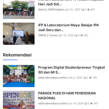
Hari Jadi Sid...
Admin_SMPN1Jabon
Jan 31, 2025
0
451
IFP & Laboratorium Maya: Belajar IPA
Jadi Seru dan...
SMPN 2 Taman
Jan 15, 2026
0
362
Rekomendasi
Program Digital Studentpreneur Tingkat
SD dan MI S...
editor@medsos.online
Feb 2, 2025
0
190
PARADE PUISI DI HARI PENDIDIKAN
NASIONAL
editor@medsos.online
Jun 14, 2024
0
147