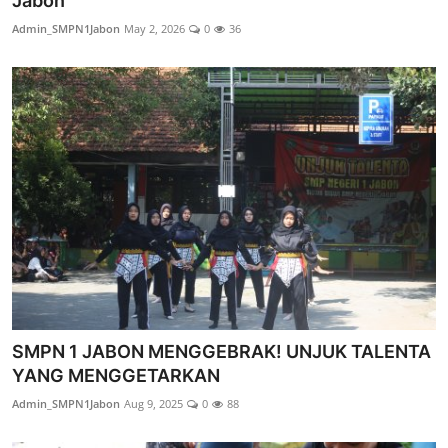
Jabon
Lainnya
Admin_SMPN1Jabon
May 2, 2026
0
36
SMPN 1 JABON MENGGEBRAK! UNJUK TALENTA
YANG MENGGETARKAN
Admin_SMPN1Jabon
Aug 9, 2025
0
88