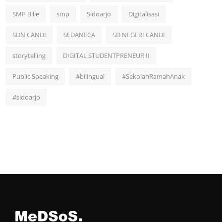
SMP Bilie
smp
Sidoarjo
Digitalisasi
SDN CANDI
SEDANECA
SD NEGERI CANDI
storytelling
DIGITAL STUDENTPRENEUR II
Public Speaking
#bilingual
#SekolahRamahAnak
#sidoarjo