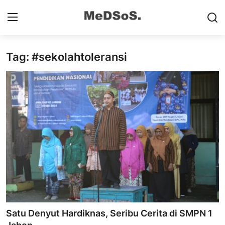
Tag: #sekolahtoleransi
Home
Contact
SMP
SD
Video SMP
Video SD
Galeri Dispendikbud Sidoarjo
Satu Denyut Hardiknas, Seribu Cerita di SMPN 1
Gallery