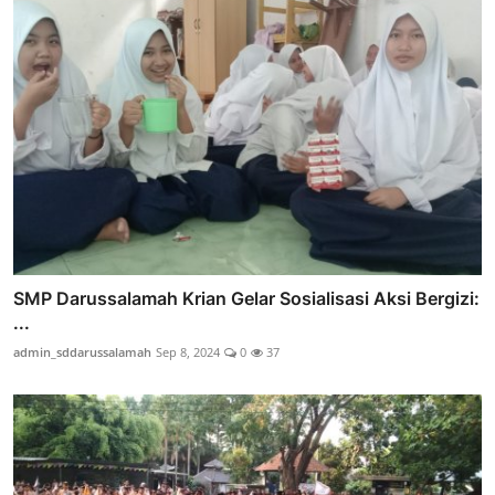
SMP Darussalamah Krian Gelar Sosialisasi Aksi Bergizi:
...
admin_sddarussalamah
Sep 8, 2024
0
37