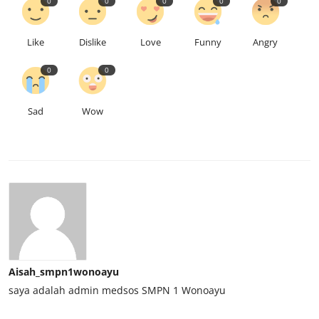
0
0
0
0
0
Like
Dislike
Love
Funny
Angry
0
0
Sad
Wow
Aisah_smpn1wonoayu
saya adalah admin medsos SMPN 1 Wonoayu