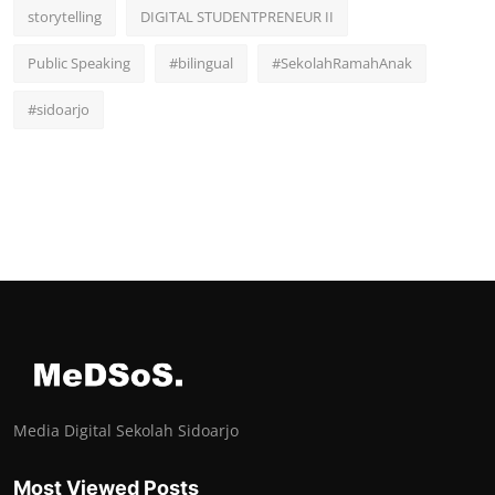
storytelling
DIGITAL STUDENTPRENEUR II
Public Speaking
#bilingual
#SekolahRamahAnak
#sidoarjo
Media Digital Sekolah Sidoarjo
Most Viewed Posts