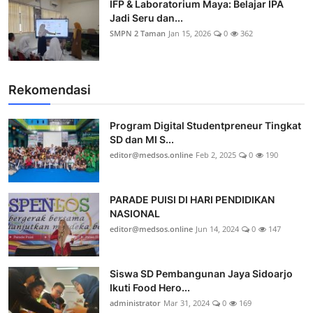
IFP & Laboratorium Maya: Belajar IPA
Jadi Seru dan...
SMPN 2 Taman
Jan 15, 2026
0
362
Rekomendasi
Program Digital Studentpreneur Tingkat
SD dan MI S...
editor@medsos.online
Feb 2, 2025
0
190
PARADE PUISI DI HARI PENDIDIKAN
NASIONAL
editor@medsos.online
Jun 14, 2024
0
147
Siswa SD Pembangunan Jaya Sidoarjo
Ikuti Food Hero...
administrator
Mar 31, 2024
0
169