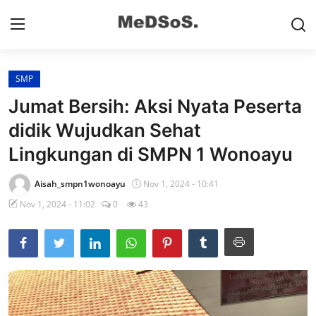
SMP
Home
Jumat Bersih: Aksi Nyata Peserta
Contact
didik Wujudkan Sehat
Lingkungan di SMPN 1 Wonoayu
SMP
SD
Aisah_smpn1wonoayu
Nov 1, 2024 - 10:41
Nov 1, 2024 - 11:02
0
43
Video SMP
Video SD
Galeri Dispendikbud Sidoarjo
Gallery