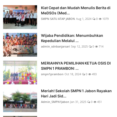
Kiat Cepat dan Mudah Menulis Berita di
MeDSOs (Med...
SMPN SATU ATAP JABON
Aug 1, 2024
0
1079
Wijaba Pendidikan: Menumbuhkan
Kepedulian Melalui ...
admin_sdnbanjarsari
Sep 12, 2025
0
714
MERIAHNYA PEMILIHAN KETUA OSIS DI
SMPN 1 PRAMBON: ...
smpn1prambon
Oct 18, 2024
0
493
Meriah! Sekolah SMPN 1 Jabon Rayakan
Hari Jadi Sid...
Admin_SMPN1Jabon
Jan 31, 2025
0
451