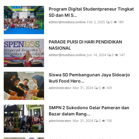
Program Digital Studentpreneur Tingkat
SD dan MI S...
editor@medsos.online
Feb 2, 2025
0
189
PARADE PUISI DI HARI PENDIDIKAN
NASIONAL
editor@medsos.online
Jun 14, 2024
0
147
Siswa SD Pembangunan Jaya Sidoarjo
Ikuti Food Hero...
administrator
Mar 31, 2024
0
169
SMPN 2 Sukodono Gelar Pameran dan
Bazar dalam Rang...
administrator
Mar 31, 2024
0
158