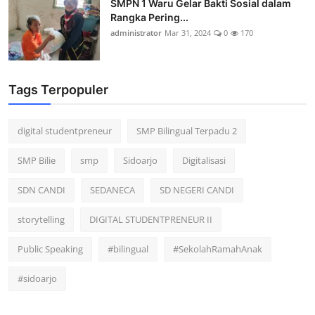
SMPN 1 Waru Gelar Bakti Sosial dalam
Rangka Pering...
administrator
Mar 31, 2024
0
170
Tags Terpopuler
digital studentpreneur
SMP Bilingual Terpadu 2
SMP Bilie
smp
Sidoarjo
Digitalisasi
SDN CANDI
SEDANECA
SD NEGERI CANDI
storytelling
DIGITAL STUDENTPRENEUR II
Public Speaking
#bilingual
#SekolahRamahAnak
#sidoarjo