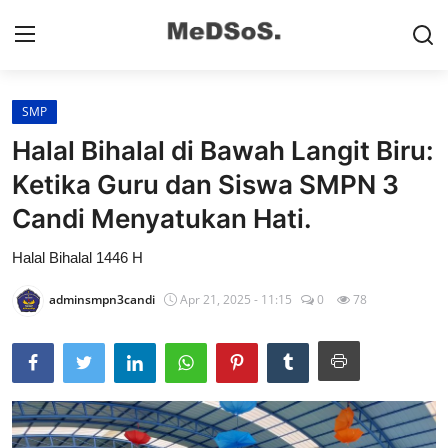
SMP
Home
Halal Bihalal di Bawah Langit Biru:
Contact
Ketika Guru dan Siswa SMPN 3
Candi Menyatukan Hati.
SMP
Halal Bihalal 1446 H
SD
adminsmpn3candi
Apr 21, 2025 - 11:15
0
78
Video SMP
Video SD
Galeri Dispendikbud Sidoarjo
Gallery