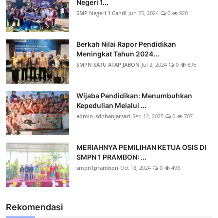
Negeri 1...
SMP Negeri 1 Candi
Jun 25, 2024
0
920
Berkah Nilai Rapor Pendidikan
Meningkat Tahun 2024...
SMPN SATU ATAP JABON
Jul 2, 2024
0
896
Wijaba Pendidikan: Menumbuhkan
Kepedulian Melalui ...
admin_sdnbanjarsari
Sep 12, 2025
0
707
MERIAHNYA PEMILIHAN KETUA OSIS DI
SMPN 1 PRAMBON: ...
smpn1prambon
Oct 18, 2024
0
493
Rekomendasi