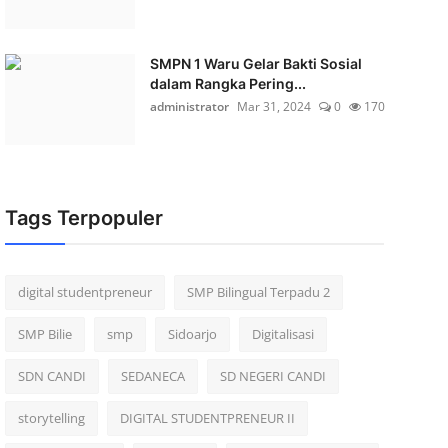
SMPN 1 Waru Gelar Bakti Sosial
dalam Rangka Pering...
administrator
Mar 31, 2024
0
170
Tags Terpopuler
digital studentpreneur
SMP Bilingual Terpadu 2
SMP Bilie
smp
Sidoarjo
Digitalisasi
SDN CANDI
SEDANECA
SD NEGERI CANDI
storytelling
DIGITAL STUDENTPRENEUR II