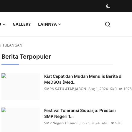
O
GALLERY
LAINNYA
AN TULANGAN
Berita Terpopuler
Kiat Cepat dan Mudah Menulis Berita di
MeDSOs (Med...
SMPN SATU ATAP JABON
Aug 1, 2024
0
1078
Festival Toleransi Sidoarjo: Prestasi
SMP Negeri 1...
SMP Negeri 1 Candi
Jun 25, 2024
0
920