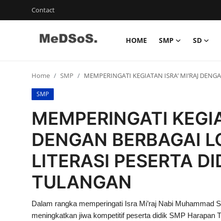
Contact
HOME
SMP
SD
Home
Home
SMP
MEMPERINGATI KEGIATAN ISRA’ MI’RAJ DEN
Contact
SMP
SMP
MEMPERINGATI KEGIA
SD
DENGAN BERBAGAI 
Video SMP
LITERASI PESERTA D
Video SD
TULANGAN
Galeri Dispendikbud Sidoarjo
Dalam rangka memperingati Isra Mi’raj Nabi Muhammad 
Gallery
meningkatkan jiwa kompetitif peserta didik SMP Harapan 