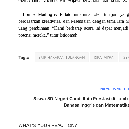
oleh Ananda Michelle Kin Wijaya perwakilan dari kelas IX.
Lomba Mading & Pidato ini dinilai oleh tim juri yang 
berdasarkan kreativitas, dan kesesuaian dengan tema Isra
uang pembinaan.
“Kami berharap acara ini dapat menjadi
potensi mereka,” tutur Istiqomah.
SMP HARAPAN TULANGAN
ISRA' MI'RAJ
SE
Tags:
PREVIOUS ARTICL
Siswa SD Negeri Candi Raih Prestasi di Lomb
Bahasa Inggris dan Matematik
WHAT'S YOUR REACTION?