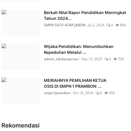
Berkah Nilai Rapor Pendidikan Meningkat
Tahun 2024...
SMPN SATU ATAP JABON
Jul 2, 2024
0
896
Wijaba Pendidikan: Menumbuhkan
Kepedulian Melalui ...
admin_sdnbanjarsari
Sep 12, 2025
0
706
MERIAHNYA PEMILIHAN KETUA
OSIS DI SMPN 1 PRAMBON: ...
smpn1prambon
Oct 18, 2024
0
493
Rekomendasi