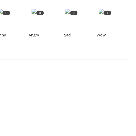
0
0
0
1
nny
Angry
Sad
Wow